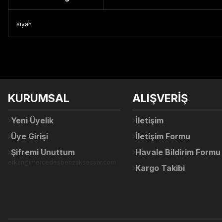
siyah
Bu ürünün fiyat bilgisi, resim, ürün açıklamalarında ve diğer konul
Görüş ve önerileriniz için teşekkür ederiz.
Ürün resmi kalitesiz, bozuk veya görüntülenemiyor.
KURUMSAL
ALIŞVERİŞ
Ürün açıklamasında eksik bilgiler bulunuyor.
Ürün bilgilerinde hatalar bulunuyor.
Yeni Üyelik
İletişim
Ürün fiyatı diğer sitelerden daha pahalı.
Üye Girişi
İletişim Formu
Bu ürüne benzer farklı alternatifler olmalı.
Şifremi Unuttum
Havale Bildirim Formu
erkan@mercedesbenzaksesuar.com
Kargo Takibi