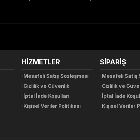
arda yetersiz gördüğünüz noktaları öneri formunu kullanarak tarafımıza ile
Ürün hakkında henüz soru sorulmamış.
Bu ürüne ilk yorumu siz yapın!
Sitemize ilk yorumu siz yapın!
HİZMETLER
SİPARİŞ
Deneyimini Paylaş
Yorum Yaz
Soru Sor
Mesafeli Satış Sözleşmesi
Mesafeli Satış
Gizlilik ve Güvenlik
Gizlilik ve Güve
İptal İade Koşullari
İptal İade Koşul
Kişisel Veriler Politikası
Kişisel Veriler P
Gönder