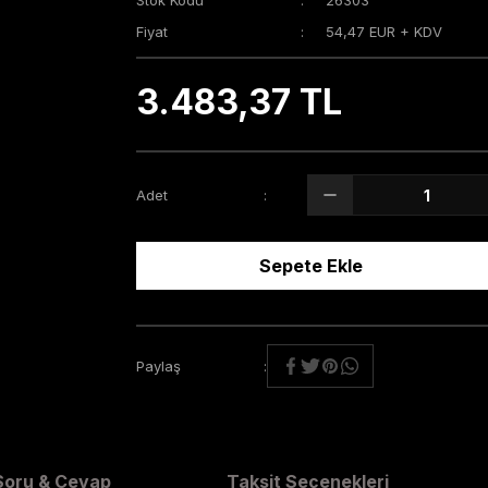
Stok Kodu
26303
Fiyat
54,47 EUR + KDV
3.483,37 TL
Adet
Sepete Ekle
Paylaş
Soru & Cevap
Taksit Seçenekleri