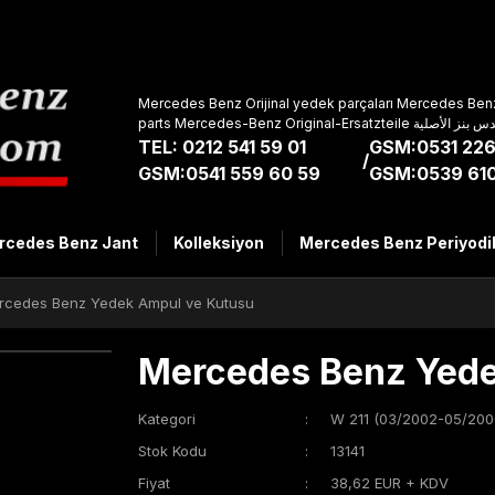
Mercedes Benz Orijinal yedek parçaları Mercedes Benz
parts Mercedes-Benz Original-Ers
TEL: 0212 541 59 01
GSM:0531 226
/
GSM:0541 559 60 59
GSM:0539 610
rcedes Benz Jant
Kolleksiyon
Mercedes Benz Periyodi
rcedes Benz Yedek Ampul ve Kutusu
Mercedes Benz Yede
Kategori
W 211 (03/2002-05/200
Stok Kodu
13141
Fiyat
38,62 EUR + KDV