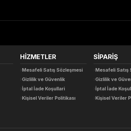
arda yetersiz gördüğünüz noktaları öneri formunu kullanarak tarafımıza ile
Ürün hakkında henüz soru sorulmamış.
Bu ürüne ilk yorumu siz yapın!
Sitemize ilk yorumu siz yapın!
HİZMETLER
SİPARİŞ
Deneyimini Paylaş
Yorum Yaz
Soru Sor
Mesafeli Satış Sözleşmesi
Mesafeli Satış
Gizlilik ve Güvenlik
Gizlilik ve Güve
İptal İade Koşullari
İptal İade Koşul
Kişisel Veriler Politikası
Kişisel Veriler P
Gönder