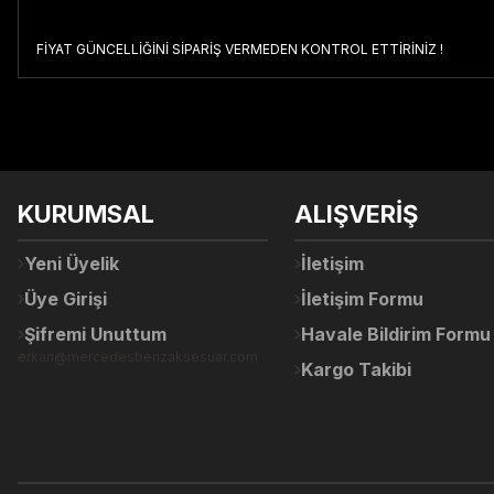
FİYAT GÜNCELLİĞİNİ SİPARİŞ VERMEDEN KONTROL ETTİRİNİZ !
Bu ürünün fiyat bilgisi, resim, ürün açıklamalarında ve diğer konul
Görüş ve önerileriniz için teşekkür ederiz.
Ürün resmi kalitesiz, bozuk veya görüntülenemiyor.
KURUMSAL
ALIŞVERİŞ
Ürün açıklamasında eksik bilgiler bulunuyor.
Ürün bilgilerinde hatalar bulunuyor.
Yeni Üyelik
İletişim
Ürün fiyatı diğer sitelerden daha pahalı.
Üye Girişi
İletişim Formu
Bu ürüne benzer farklı alternatifler olmalı.
Şifremi Unuttum
Havale Bildirim Formu
erkan@mercedesbenzaksesuar.com
Kargo Takibi