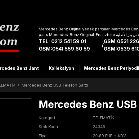
Mercedes Benz Orijinal yedek parçaları Mercedes Benz
parts Mercedes-Benz Original-Ers
TEL: 0212 541 59 01
GSM:0531 226
/
GSM:0541 559 60 59
GSM:0539 610
rcedes Benz Jant
Kolleksiyon
Mercedes Benz Periyodi
LEMATİK
Mercedes Benz USB Telefon Şarzı
Mercedes Benz USB 
Kategori
TELEMATİK
Stok Kodu
24346
Fiyat
20,80 EUR + KDV