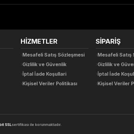
arda yetersiz gördüğünüz noktaları öneri formunu kullanarak tarafımıza ile
Ürün hakkında henüz soru sorulmamış.
Bu ürüne ilk yorumu siz yapın!
Sitemize ilk yorumu siz yapın!
HİZMETLER
SİPARİŞ
Deneyimini Paylaş
Yorum Yaz
Soru Sor
Mesafeli Satış Sözleşmesi
Mesafeli Satış
Gizlilik ve Güvenlik
Gizlilik ve Güve
İptal İade Koşullari
İptal İade Koşul
Kişisel Veriler Politikası
Kişisel Veriler P
Gönder
bit SSL
sertifikası ile korunmaktadır.