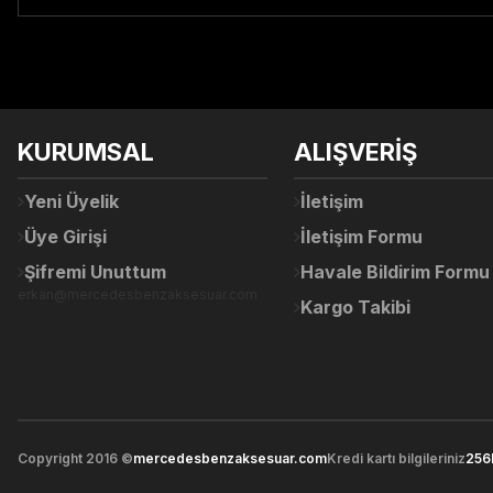
Bu ürünün fiyat bilgisi, resim, ürün açıklamalarında ve diğer konul
Görüş ve önerileriniz için teşekkür ederiz.
Ürün resmi kalitesiz, bozuk veya görüntülenemiyor.
KURUMSAL
ALIŞVERİŞ
Ürün açıklamasında eksik bilgiler bulunuyor.
Ürün bilgilerinde hatalar bulunuyor.
Yeni Üyelik
İletişim
Ürün fiyatı diğer sitelerden daha pahalı.
Üye Girişi
İletişim Formu
Bu ürüne benzer farklı alternatifler olmalı.
Şifremi Unuttum
Havale Bildirim Formu
erkan@mercedesbenzaksesuar.com
Kargo Takibi
Copyright 2016 ©
mercedesbenzaksesuar.com
Kredi kartı bilgileriniz
256