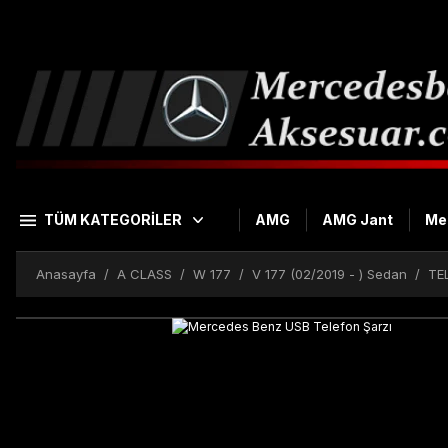
TÜM KATEGORİLER
AMG
AMG Jant
Me
Anasayfa
A CLASS
W 177
V 177 (02/2019 - ) Sedan
TE