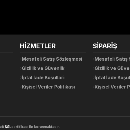
arda yetersiz gördüğünüz noktaları öneri formunu kullanarak tarafımıza ile
Ürün hakkında henüz soru sorulmamış.
Bu ürüne ilk yorumu siz yapın!
Sitemize ilk yorumu siz yapın!
HİZMETLER
SİPARİŞ
Deneyimini Paylaş
Yorum Yaz
Soru Sor
Mesafeli Satış Sözleşmesi
Mesafeli Satış
Gizlilik ve Güvenlik
Gizlilik ve Güve
İptal İade Koşullari
İptal İade Koşul
Kişisel Veriler Politikası
Kişisel Veriler P
Gönder
bit SSL
sertifikası ile korunmaktadır.