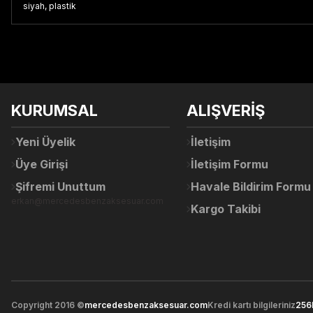
siyah, plastik
Bu ürünün fiyat bilgisi, resim, ürün açıklamalarında ve diğer konul
Görüş ve önerileriniz için teşekkür ederiz.
Ürün resmi kalitesiz, bozuk veya görüntülenemiyor.
KURUMSAL
ALIŞVERİŞ
Ürün açıklamasında eksik bilgiler bulunuyor.
Ürün bilgilerinde hatalar bulunuyor.
Yeni Üyelik
İletişim
Ürün fiyatı diğer sitelerden daha pahalı.
Üye Girişi
İletişim Formu
Bu ürüne benzer farklı alternatifler olmalı.
Şifremi Unuttum
Havale Bildirim Formu
erkan@mercedesbenzaksesuar.com
Kargo Takibi
Copyright 2016 ©
mercedesbenzaksesuar.com
Kredi kartı bilgileriniz
256