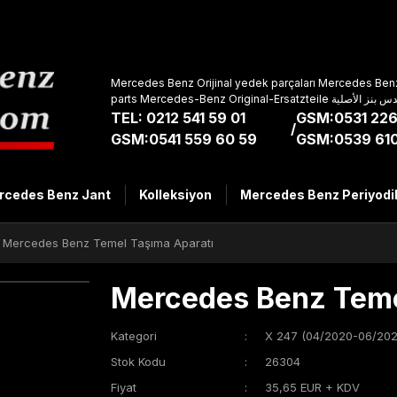
Mercedes Benz Orijinal yedek parçaları Mercedes Benz
parts Mercedes-Benz Original-Ers
TEL: 0212 541 59 01
GSM:0531 226
/
GSM:0541 559 60 59
GSM:0539 610
rcedes Benz Jant
Kolleksiyon
Mercedes Benz Periyodi
Mercedes Benz Temel Taşıma Aparatı
Mercedes Benz Teme
Kategori
X 247 (04/2020-06/202
Stok Kodu
26304
Fiyat
35,65 EUR + KDV