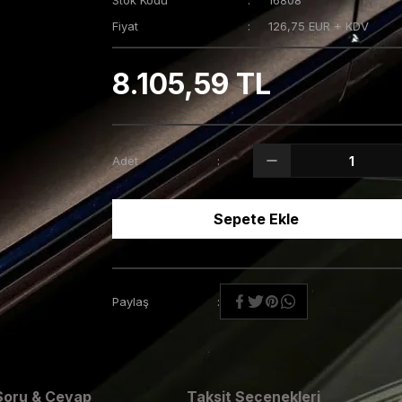
Stok Kodu
16808
Fiyat
126,75 EUR + KDV
8.105,59 TL
Adet
Sepete Ekle
Paylaş
Soru & Cevap
Taksit Seçenekleri