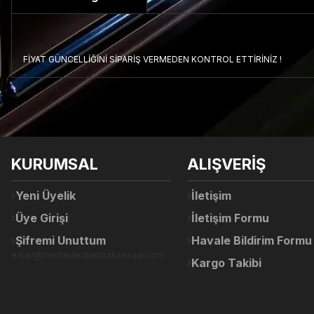
FİYAT GÜNCELLİĞİNİ SİPARİŞ VERMEDEN KONTROL ETTİRİNİZ !
Bu ürünün fiyat bilgisi, resim, ürün açıklamalarında ve diğer konul
Görüş ve önerileriniz için teşekkür ederiz.
Ürün resmi kalitesiz, bozuk veya görüntülenemiyor.
KURUMSAL
ALIŞVERİŞ
Ürün açıklamasında eksik bilgiler bulunuyor.
Ürün bilgilerinde hatalar bulunuyor.
Yeni Üyelik
İletişim
Ürün fiyatı diğer sitelerden daha pahalı.
Üye Girişi
İletişim Formu
Bu ürüne benzer farklı alternatifler olmalı.
Şifremi Unuttum
Havale Bildirim Formu
erkan@mercedesbenzaksesuar.com
Kargo Takibi