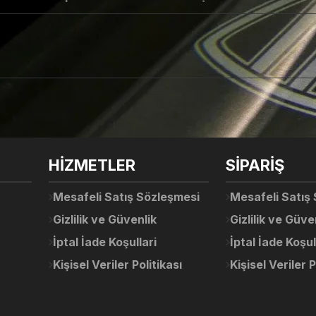
arda yetersiz gördüğünüz noktaları öneri formunu kullanarak tarafımıza ile
Ürün hakkında henüz soru sorulmamış.
Bu ürüne ilk yorumu siz yapın!
Sitemize ilk yorumu siz yapın!
HİZMETLER
SİPARİŞ
Deneyimini Paylaş
Yorum Yaz
Soru Sor
Mesafeli Satış Sözleşmesi
Mesafeli Satış
Gizlilik ve Güvenlik
Gizlilik ve Güve
İptal İade Koşullari
İptal İade Koşul
Kişisel Veriler Politikası
Kişisel Veriler P