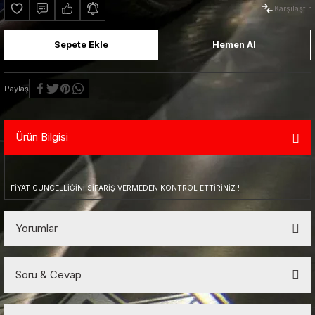
Karşılaştır
CLS 63 AMG (09/2014 - )
W 212 (04/2014-03/2016)
W 222 (07/2013-06/2017 )
SL 65 AMG ( R 231 )
X 222 Maybach (07/2017 - )
Şemsiye
Sepete Ekle
Hemen Al
CLS X 63 AMG (10/2012-08/2014)
W 213 (04/2016 -)
W 222 (07/2017- )
Termos & Kupa
CLS X 63 AMG (09/2014 - )
E 63 AMG (03/2009-03/2013)
W 222 S 63 AMG (07/2013-06/2017)
Paylaş
E 63 AMG (04/2014-03/2016)
W 222 S 65 AMG (07/2013-06/2017)
Ürün Bilgisi
E 63 AMG (04/2016 -)
W 222 S 63 AMG (07/2017- )
FİYAT GÜNCELLİĞİNİ SİPARİŞ VERMEDEN KONTROL ETTİRİNİZ !
W 222 S 65 AMG (07/2017- )
W 223
Yorumlar
Soru & Cevap
Bu ürüne ilk yorumu siz yapın!