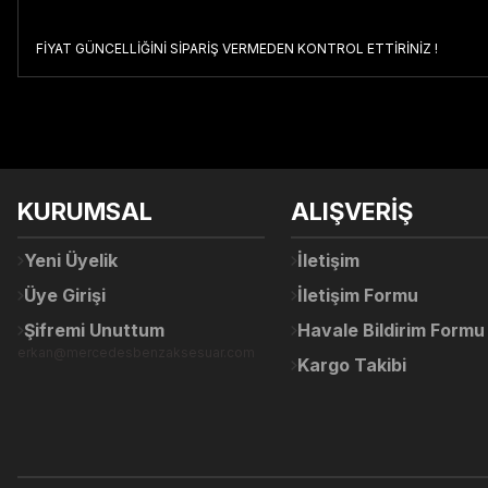
FİYAT GÜNCELLİĞİNİ SİPARİŞ VERMEDEN KONTROL ETTİRİNİZ !
Bu ürünün fiyat bilgisi, resim, ürün açıklamalarında ve diğer konul
Görüş ve önerileriniz için teşekkür ederiz.
Ürün resmi kalitesiz, bozuk veya görüntülenemiyor.
KURUMSAL
ALIŞVERİŞ
Ürün açıklamasında eksik bilgiler bulunuyor.
Ürün bilgilerinde hatalar bulunuyor.
Yeni Üyelik
İletişim
Ürün fiyatı diğer sitelerden daha pahalı.
Üye Girişi
İletişim Formu
Bu ürüne benzer farklı alternatifler olmalı.
Şifremi Unuttum
Havale Bildirim Formu
erkan@mercedesbenzaksesuar.com
Kargo Takibi