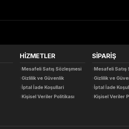
arda yetersiz gördüğünüz noktaları öneri formunu kullanarak tarafımıza ile
Ürün hakkında henüz soru sorulmamış.
Bu ürüne ilk yorumu siz yapın!
Sitemize ilk yorumu siz yapın!
HİZMETLER
SİPARİŞ
Deneyimini Paylaş
Yorum Yaz
Soru Sor
Mesafeli Satış Sözleşmesi
Mesafeli Satış
Gizlilik ve Güvenlik
Gizlilik ve Güve
İptal İade Koşullari
İptal İade Koşul
Kişisel Veriler Politikası
Kişisel Veriler P
Gönder