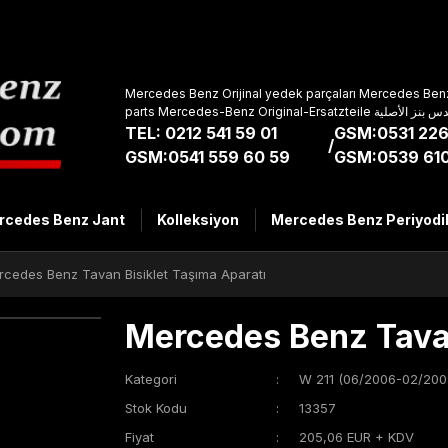
Mercedes Benz Orijinal yedek parçaları Mercedes Benz
parts Mercedes-Benz Original-Ers
TEL: 0212 541 59 01
GSM:0531 226
/
GSM:0541 559 60 59
GSM:0539 610
rcedes Benz Jant
Kolleksiyon
Mercedes Benz Periyodi
cedes Benz Tavan Bisiklet Taşıma Aparatı
Mercedes Benz Tavan
Kategori
W 211 (06/2006-02/200
Stok Kodu
13357
Fiyat
205,06 EUR + KDV