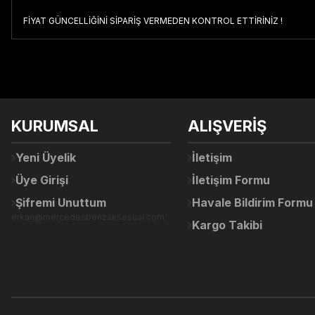
FİYAT GÜNCELLİĞİNİ SİPARİŞ VERMEDEN KONTROL ETTİRİNİZ !
Bu ürünün fiyat bilgisi, resim, ürün açıklamalarında ve diğer konul
Görüş ve önerileriniz için teşekkür ederiz.
Ürün resmi kalitesiz, bozuk veya görüntülenemiyor.
KURUMSAL
ALIŞVERİŞ
Ürün açıklamasında eksik bilgiler bulunuyor.
Ürün bilgilerinde hatalar bulunuyor.
Yeni Üyelik
İletişim
Ürün fiyatı diğer sitelerden daha pahalı.
Üye Girişi
İletişim Formu
Bu ürüne benzer farklı alternatifler olmalı.
Şifremi Unuttum
Havale Bildirim Formu
erkan@mercedesbenzaksesuar.com
Kargo Takibi