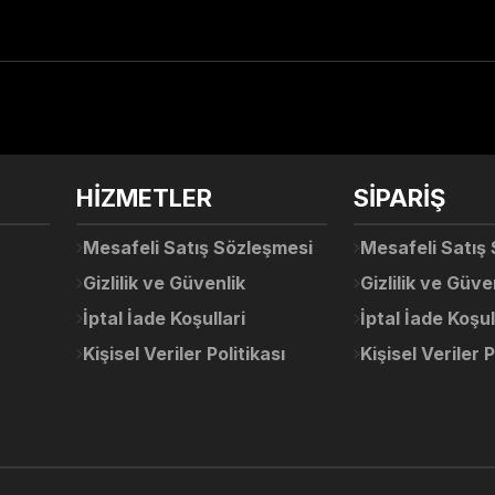
arda yetersiz gördüğünüz noktaları öneri formunu kullanarak tarafımıza ile
Ürün hakkında henüz soru sorulmamış.
Bu ürüne ilk yorumu siz yapın!
Sitemize ilk yorumu siz yapın!
HİZMETLER
SİPARİŞ
Deneyimini Paylaş
Yorum Yaz
Soru Sor
Mesafeli Satış Sözleşmesi
Mesafeli Satış
Gizlilik ve Güvenlik
Gizlilik ve Güve
İptal İade Koşullari
İptal İade Koşul
Kişisel Veriler Politikası
Kişisel Veriler P
Gönder