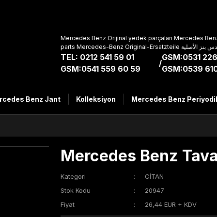
Mercedes Benz Orijinal yedek parçaları Mercedes Benz
parts Mercedes-Benz Original-Ers
TEL: 0212 541 59 01
GSM:0531 226
/
GSM:0541 559 60 59
GSM:0539 610
rcedes Benz Jant
Kolleksiyon
Mercedes Benz Periyodi
Mercedes Benz Tava
Kategori
CİTAN
Stok Kodu
20947
Fiyat
26,44 EUR + KDV