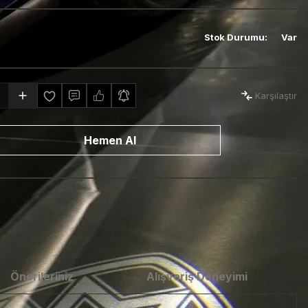
Stok Durumu
:
Var
Karşılaştır
Hemen Al
Önerileriniz
Alışveriş Deneyimi