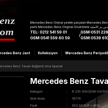
Mercedes Benz Orijinal yedek parçaları Mercedes Benz
parts Mercedes-Benz Original-Ers
TEL: 0212 541 59 01
GSM:0531 226
/
GSM:0541 559 60 59
GSM:0539 610
rcedes Benz Jant
Kolleksiyon
Mercedes Benz Periyodi
ercedes Benz Tavan Bağlantı Ana Aparatı
Mercedes Benz Tavan
Kategori
R 230 (04/2008-03/201
Stok Kodu
16774
Fiyat
652,59 EUR + KDV