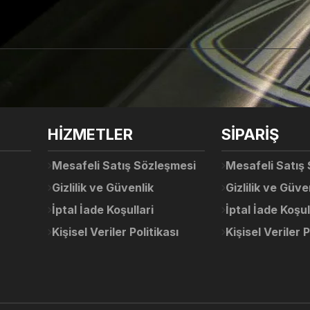
arda yetersiz gördüğünüz noktaları öneri formunu kullanarak tarafımıza ile
Ürün hakkında henüz soru sorulmamış.
Bu ürüne ilk yorumu siz yapın!
Sitemize ilk yorumu siz yapın!
HİZMETLER
SİPARİŞ
Deneyimini Paylaş
Yorum Yaz
Soru Sor
Mesafeli Satış Sözleşmesi
Mesafeli Satış
Gizlilik ve Güvenlik
Gizlilik ve Güve
İptal İade Koşullari
İptal İade Koşul
Kişisel Veriler Politikası
Kişisel Veriler P
Gönder