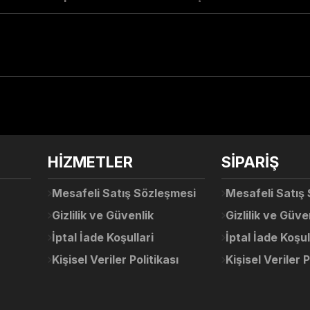
arda yetersiz gördüğünüz noktaları öneri formunu kullanarak tarafımıza ile
Ürün hakkında henüz soru sorulmamış.
Bu ürüne ilk yorumu siz yapın!
Sitemize ilk yorumu siz yapın!
HİZMETLER
SİPARİŞ
Deneyimini Paylaş
Yorum Yaz
Soru Sor
Mesafeli Satış Sözleşmesi
Mesafeli Satış
Gizlilik ve Güvenlik
Gizlilik ve Güve
İptal İade Koşullari
İptal İade Koşul
Kişisel Veriler Politikası
Kişisel Veriler P