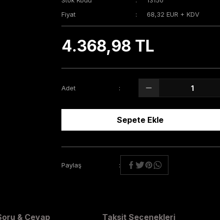
Stok Kodu
13150
Fiyat
68,32 EUR + KDV
4.368,98 TL
Adet
Sepete Ekle
Paylaş
Soru & Cevap
Taksit Seçenekleri