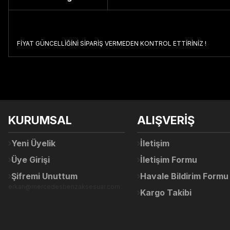
FİYAT GÜNCELLİĞİNİ SİPARİŞ VERMEDEN KONTROL ETTİRİNİZ !
Bu ürünün fiyat bilgisi, resim, ürün açıklamalarında ve diğer konul
Görüş ve önerileriniz için teşekkür ederiz.
Ürün resmi kalitesiz, bozuk veya görüntülenemiyor.
KURUMSAL
ALIŞVERİŞ
Ürün açıklamasında eksik bilgiler bulunuyor.
Ürün bilgilerinde hatalar bulunuyor.
Yeni Üyelik
İletişim
Ürün fiyatı diğer sitelerden daha pahalı.
Üye Girişi
İletişim Formu
Bu ürüne benzer farklı alternatifler olmalı.
Şifremi Unuttum
Havale Bildirim Formu
erkan@mercedesbenzaksesuar.com
Kargo Takibi