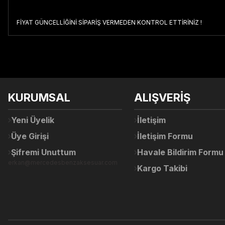
FİYAT GÜNCELLİĞİNİ SİPARİŞ VERMEDEN KONTROL ETTİRİNİZ !
Bu ürünün fiyat bilgisi, resim, ürün açıklamalarında ve diğer konul
Görüş ve önerileriniz için teşekkür ederiz.
Ürün resmi kalitesiz, bozuk veya görüntülenemiyor.
KURUMSAL
ALIŞVERİŞ
Ürün açıklamasında eksik bilgiler bulunuyor.
Ürün bilgilerinde hatalar bulunuyor.
Yeni Üyelik
İletişim
Ürün fiyatı diğer sitelerden daha pahalı.
Üye Girişi
İletişim Formu
Bu ürüne benzer farklı alternatifler olmalı.
Şifremi Unuttum
Havale Bildirim Formu
erkan@mercedesbenzaksesuar.com
Kargo Takibi