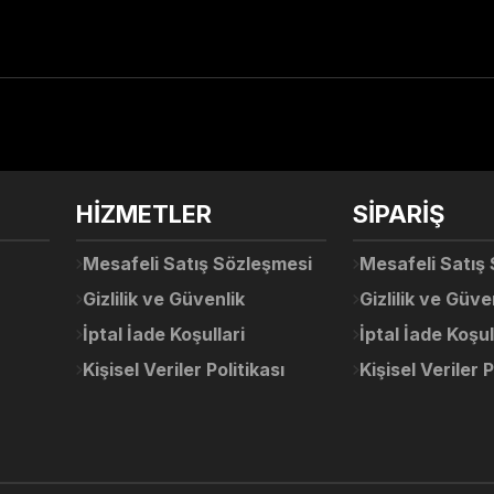
arda yetersiz gördüğünüz noktaları öneri formunu kullanarak tarafımıza ile
Ürün hakkında henüz soru sorulmamış.
Bu ürüne ilk yorumu siz yapın!
Sitemize ilk yorumu siz yapın!
HİZMETLER
SİPARİŞ
Deneyimini Paylaş
Yorum Yaz
Soru Sor
Mesafeli Satış Sözleşmesi
Mesafeli Satış
Gizlilik ve Güvenlik
Gizlilik ve Güve
İptal İade Koşullari
İptal İade Koşul
Kişisel Veriler Politikası
Kişisel Veriler P
Gönder