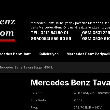
Mercedes Benz Orijinal yedek parçaları Mercedes Benz
parts Mercedes-Benz Original-Ers
TEL: 0212 541 59 01
GSM:0531 226
/
GSM:0541 559 60 59
GSM:0539 610
rcedes Benz Jant
Kolleksiyon
Mercedes Benz Periyodi
ercedes Benz Tavan Bagajı 450 lt.
Mercedes Benz Tavan
Kategori
W 117 (04/2013-06/2016
Stok Kodu
21007
Fiyat
642,70 EUR + KDV