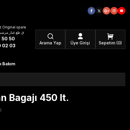
 Original spare
atzteile ق طع غيار مرسيدس بنز الأصلية
 50 50
Arama Yap
Üye Girişi
Sepetim
0
 02 03
k Bakım
 Bagajı 450 lt.
)