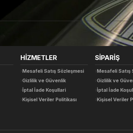
arda yetersiz gördüğünüz noktaları öneri formunu kullanarak tarafımıza ile
Ürün hakkında henüz soru sorulmamış.
Bu ürüne ilk yorumu siz yapın!
Sitemize ilk yorumu siz yapın!
HİZMETLER
SİPARİŞ
Deneyimini Paylaş
Yorum Yaz
Soru Sor
Mesafeli Satış Sözleşmesi
Mesafeli Satış
Gizlilik ve Güvenlik
Gizlilik ve Güve
İptal İade Koşullari
İptal İade Koşul
Kişisel Veriler Politikası
Kişisel Veriler P
Gönder