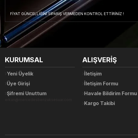
FİYAT GÜNCELLİĞİNİ SİPARİŞ VERMEDEN KONTROL ETTİRİNİZ !
Bu ürünün fiyat bilgisi, resim, ürün açıklamalarında ve diğer konul
Görüş ve önerileriniz için teşekkür ederiz.
Ürün resmi kalitesiz, bozuk veya görüntülenemiyor.
KURUMSAL
ALIŞVERİŞ
Ürün açıklamasında eksik bilgiler bulunuyor.
Ürün bilgilerinde hatalar bulunuyor.
Yeni Üyelik
İletişim
Ürün fiyatı diğer sitelerden daha pahalı.
Üye Girişi
İletişim Formu
Bu ürüne benzer farklı alternatifler olmalı.
Şifremi Unuttum
Havale Bildirim Formu
erkan@mercedesbenzaksesuar.com
Kargo Takibi