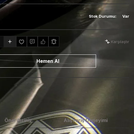
Stok Durumu
:
Var
Karşılaştır
Hemen Al
Önerileriniz
Alışveriş Deneyimi