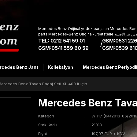
Mercedes Benz Orijinal yedek parçaları Mercedes Benz
parts Mercedes-Benz Original-Ers
TEL: 0212 541 59 01
GSM:0531 226
/
GSM:0541 559 60 59
GSM:0539 610
rcedes Benz Jant
Kolleksiyon
Mercedes Benz Periyodi
ercedes Benz Tavan Bagaj Seti XL 400 lt için
Mercedes Benz Tavan 
Kategori
W 117 (04/2013-06/2016
Stok Kodu
21018
Fiyat
197,07 EUR + KDV