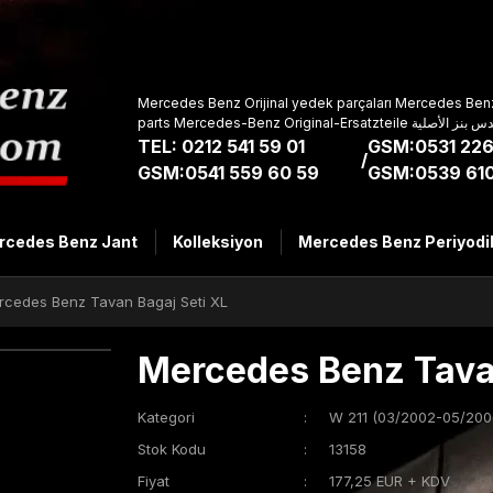
Mercedes Benz Orijinal yedek parçaları Mercedes Benz
parts Mercedes-Benz Original-Ers
TEL: 0212 541 59 01
GSM:0531 226
/
GSM:0541 559 60 59
GSM:0539 610
rcedes Benz Jant
Kolleksiyon
Mercedes Benz Periyodi
rcedes Benz Tavan Bagaj Seti XL
Mercedes Benz Tavan
Kategori
W 211 (03/2002-05/200
Stok Kodu
13158
Fiyat
177,25 EUR + KDV