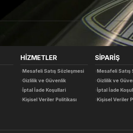
arda yetersiz gördüğünüz noktaları öneri formunu kullanarak tarafımıza ile
Ürün hakkında henüz soru sorulmamış.
Bu ürüne ilk yorumu siz yapın!
Sitemize ilk yorumu siz yapın!
HİZMETLER
SİPARİŞ
Deneyimini Paylaş
Yorum Yaz
Soru Sor
Mesafeli Satış Sözleşmesi
Mesafeli Satış
Gizlilik ve Güvenlik
Gizlilik ve Güve
İptal İade Koşullari
İptal İade Koşul
Kişisel Veriler Politikası
Kişisel Veriler P
Gönder