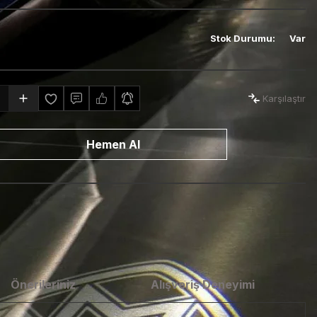
Stok Durumu
:
Var
Karşılaştır
Hemen Al
Önerileriniz
Alışveriş Deneyimi