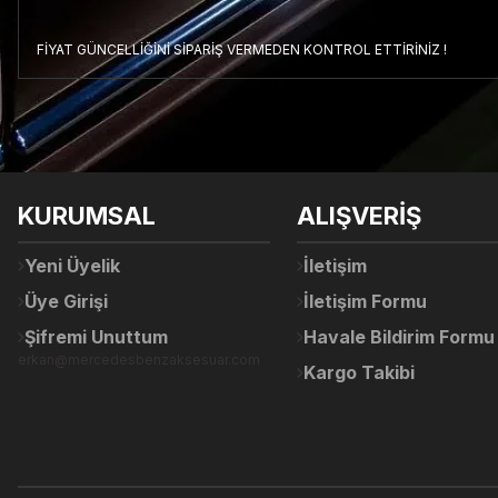
FİYAT GÜNCELLİĞİNİ SİPARİŞ VERMEDEN KONTROL ETTİRİNİZ !
Bu ürünün fiyat bilgisi, resim, ürün açıklamalarında ve diğer konul
Görüş ve önerileriniz için teşekkür ederiz.
Ürün resmi kalitesiz, bozuk veya görüntülenemiyor.
KURUMSAL
ALIŞVERİŞ
Ürün açıklamasında eksik bilgiler bulunuyor.
Ürün bilgilerinde hatalar bulunuyor.
Yeni Üyelik
İletişim
Ürün fiyatı diğer sitelerden daha pahalı.
Üye Girişi
İletişim Formu
Bu ürüne benzer farklı alternatifler olmalı.
Şifremi Unuttum
Havale Bildirim Formu
erkan@mercedesbenzaksesuar.com
Kargo Takibi