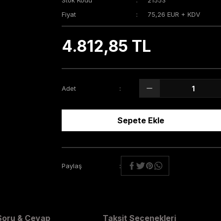
Stok Kodu
21553
Fiyat
75,26 EUR + KDV
4.812,85 TL
Adet
Sepete Ekle
Paylaş
Soru & Cevap
Taksit Seçenekleri