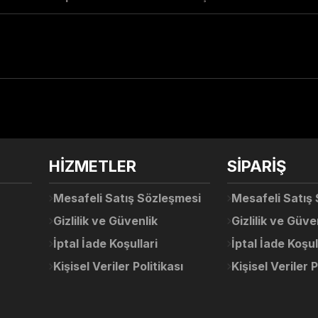
arda yetersiz gördüğünüz noktaları öneri formunu kullanarak tarafımıza ile
Ürün hakkında henüz soru sorulmamış.
Bu ürüne ilk yorumu siz yapın!
Sitemize ilk yorumu siz yapın!
HİZMETLER
SİPARİŞ
Deneyimini Paylaş
Yorum Yaz
Soru Sor
Mesafeli Satış Sözleşmesi
Mesafeli Satış
Gizlilik ve Güvenlik
Gizlilik ve Güve
İptal İade Koşullari
İptal İade Koşul
Kişisel Veriler Politikası
Kişisel Veriler P