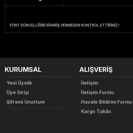
FİYAT GÜNCELLİĞİNİ SİPARİŞ VERMEDEN KONTROL ETTİRİNİZ !
Bu ürünün fiyat bilgisi, resim, ürün açıklamalarında ve diğer konul
Görüş ve önerileriniz için teşekkür ederiz.
Ürün resmi kalitesiz, bozuk veya görüntülenemiyor.
KURUMSAL
ALIŞVERİŞ
Ürün açıklamasında eksik bilgiler bulunuyor.
Ürün bilgilerinde hatalar bulunuyor.
Yeni Üyelik
İletişim
Ürün fiyatı diğer sitelerden daha pahalı.
Üye Girişi
İletişim Formu
Bu ürüne benzer farklı alternatifler olmalı.
Şifremi Unuttum
Havale Bildirim Formu
erkan@mercedesbenzaksesuar.com
Kargo Takibi