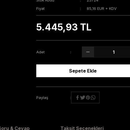
Stok Kodu
25724
Fiyat
85,16 EUR + KDV
5.445,93 TL
Adet
Sepete Ekle
Paylaş
Soru & Cevap
Taksit Seçenekleri