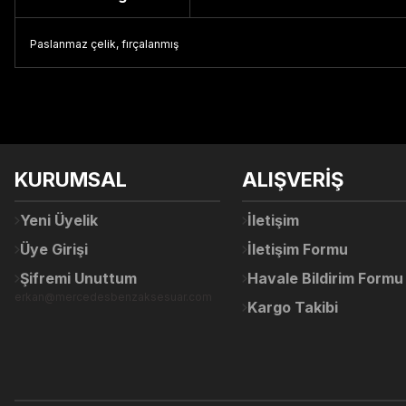
Paslanmaz çelik, fırçalanmış
Bu ürünün fiyat bilgisi, resim, ürün açıklamalarında ve diğer konul
Görüş ve önerileriniz için teşekkür ederiz.
Ürün resmi kalitesiz, bozuk veya görüntülenemiyor.
KURUMSAL
ALIŞVERİŞ
Ürün açıklamasında eksik bilgiler bulunuyor.
Ürün bilgilerinde hatalar bulunuyor.
Yeni Üyelik
İletişim
Ürün fiyatı diğer sitelerden daha pahalı.
Üye Girişi
İletişim Formu
Bu ürüne benzer farklı alternatifler olmalı.
Şifremi Unuttum
Havale Bildirim Formu
erkan@mercedesbenzaksesuar.com
Kargo Takibi