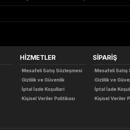
arda yetersiz gördüğünüz noktaları öneri formunu kullanarak tarafımıza ile
Ürün hakkında henüz soru sorulmamış.
Bu ürüne ilk yorumu siz yapın!
Sitemize ilk yorumu siz yapın!
HİZMETLER
SİPARİŞ
Deneyimini Paylaş
Yorum Yaz
Soru Sor
Mesafeli Satış Sözleşmesi
Mesafeli Satış
Gizlilik ve Güvenlik
Gizlilik ve Güve
İptal İade Koşullari
İptal İade Koşul
Kişisel Veriler Politikası
Kişisel Veriler P
Gönder