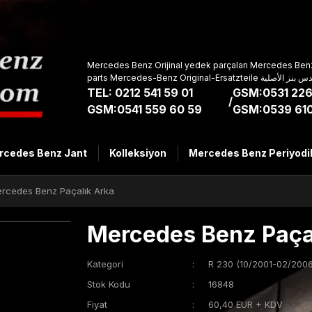
Mercedes Benz Orijinal yedek parçaları Mercedes Benz
parts Mercedes-Benz Original-Ers
TEL: 0212 541 59 01
GSM:0531 226
/
GSM:0541 559 60 59
GSM:0539 610
rcedes Benz Jant
Kolleksiyon
Mercedes Benz Periyodi
rcedes Benz Paçalık Arka
Mercedes Benz Paça
Kategori
R 230 (10/2001-02/2006
Stok Kodu
16848
Fiyat
60,40 EUR + KDV