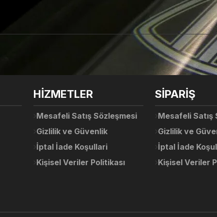
arda yetersiz gördüğünüz noktaları öneri formunu kullanarak tarafımıza ile
Ürün hakkında henüz soru sorulmamış.
Bu ürüne ilk yorumu siz yapın!
Sitemize ilk yorumu siz yapın!
HİZMETLER
SİPARİŞ
Deneyimini Paylaş
Yorum Yaz
Soru Sor
Mesafeli Satış Sözleşmesi
Mesafeli Satış
Gizlilik ve Güvenlik
Gizlilik ve Güve
İptal İade Koşullari
İptal İade Koşul
Kişisel Veriler Politikası
Kişisel Veriler P
Gönder