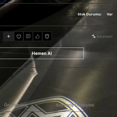
Stok Durumu
:
Var
Karşılaştır
Hemen Al
Önerileriniz
Alışveriş Deneyimi