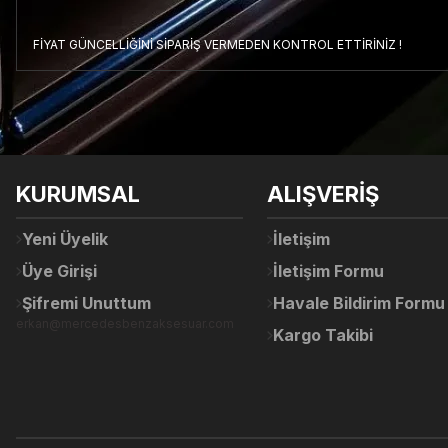
FİYAT GÜNCELLİĞİNİ SİPARİŞ VERMEDEN KONTROL ETTİRİNİZ !
Bu ürünün fiyat bilgisi, resim, ürün açıklamalarında ve diğer konul
Görüş ve önerileriniz için teşekkür ederiz.
Ürün resmi kalitesiz, bozuk veya görüntülenemiyor.
KURUMSAL
ALIŞVERİŞ
Ürün açıklamasında eksik bilgiler bulunuyor.
Ürün bilgilerinde hatalar bulunuyor.
Yeni Üyelik
İletişim
Ürün fiyatı diğer sitelerden daha pahalı.
Üye Girişi
İletişim Formu
Bu ürüne benzer farklı alternatifler olmalı.
Şifremi Unuttum
Havale Bildirim Formu
erkan@mercedesbenzaksesuar.com
Kargo Takibi