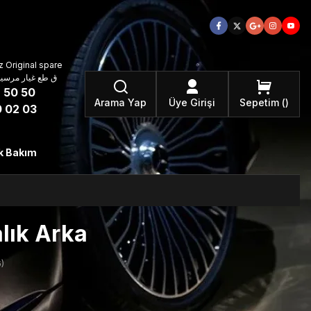
 Original spare
atzteile ق طع غيار مرسيدس بنز الأصلية
 50 50
Arama Yap
Üye Girişi
Sepetim
 02 03
k Bakım
lık Arka
)