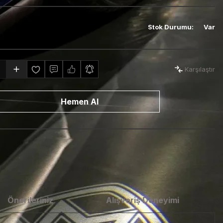
Stok Durumu
:
Var
Karşılaştır
Hemen Al
Önerileriniz
Alışveriş Deneyimi