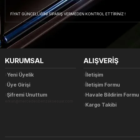
FİYAT GÜNCELLİĞİNİ SİPARİŞ VERMEDEN KONTROL ETTİRİNİZ !
Bu ürünün fiyat bilgisi, resim, ürün açıklamalarında ve diğer konul
Görüş ve önerileriniz için teşekkür ederiz.
Ürün resmi kalitesiz, bozuk veya görüntülenemiyor.
KURUMSAL
ALIŞVERİŞ
Ürün açıklamasında eksik bilgiler bulunuyor.
Ürün bilgilerinde hatalar bulunuyor.
Yeni Üyelik
İletişim
Ürün fiyatı diğer sitelerden daha pahalı.
Üye Girişi
İletişim Formu
Bu ürüne benzer farklı alternatifler olmalı.
Şifremi Unuttum
Havale Bildirim Formu
erkan@mercedesbenzaksesuar.com
Kargo Takibi