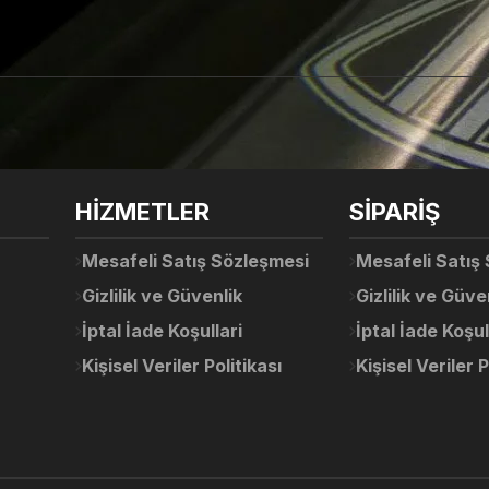
arda yetersiz gördüğünüz noktaları öneri formunu kullanarak tarafımıza ile
Ürün hakkında henüz soru sorulmamış.
Bu ürüne ilk yorumu siz yapın!
Sitemize ilk yorumu siz yapın!
HİZMETLER
SİPARİŞ
Deneyimini Paylaş
Yorum Yaz
Soru Sor
Mesafeli Satış Sözleşmesi
Mesafeli Satış
Gizlilik ve Güvenlik
Gizlilik ve Güve
İptal İade Koşullari
İptal İade Koşul
Kişisel Veriler Politikası
Kişisel Veriler P
Gönder