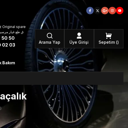
 Original spare
atzteile ق طع غيار مرسيدس بنز الأصلية
 50 50
Arama Yap
Üye Girişi
Sepetim
 02 03
k Bakım
açalık
)