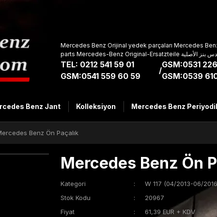
Mercedes Benz Orijinal yedek parçaları Mercedes Benz
parts Mercedes-Benz Original-Ers
TEL: 0212 541 59 01
GSM:0531 226
/
GSM:0541 559 60 59
GSM:0539 610
rcedes Benz Jant
Kolleksiyon
Mercedes Benz Periyodi
Mercedes Benz Ön Paçalık
Mercedes Benz Ön P
Kategori
W 117 (04/2013-06/2016
Stok Kodu
20967
Fiyat
61,39 EUR + KDV