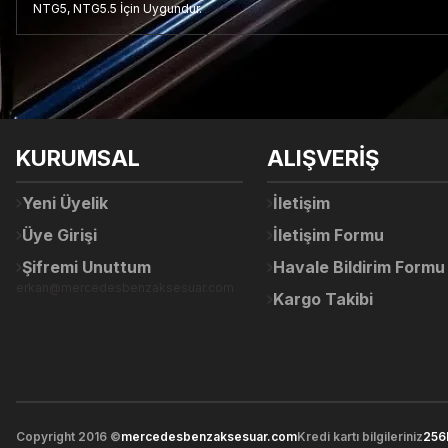
NTG5, NTG5.5 İçin Uygundur.
Bu ürünün fiyat bilgisi, resim, ürün açıklamalarında ve diğer konul
Görüş ve önerileriniz için teşekkür ederiz.
Ürün resmi kalitesiz, bozuk veya görüntülenemiyor.
KURUMSAL
ALIŞVERİŞ
Ürün açıklamasında eksik bilgiler bulunuyor.
Ürün bilgilerinde hatalar bulunuyor.
Yeni Üyelik
İletişim
Ürün fiyatı diğer sitelerden daha pahalı.
Üye Girişi
İletişim Formu
Bu ürüne benzer farklı alternatifler olmalı.
Şifremi Unuttum
Havale Bildirim Formu
erkan@mercedesbenzaksesuar.com
Kargo Takibi
Copyright 2016 ©
mercedesbenzaksesuar.com
Kredi kartı bilgileriniz
256