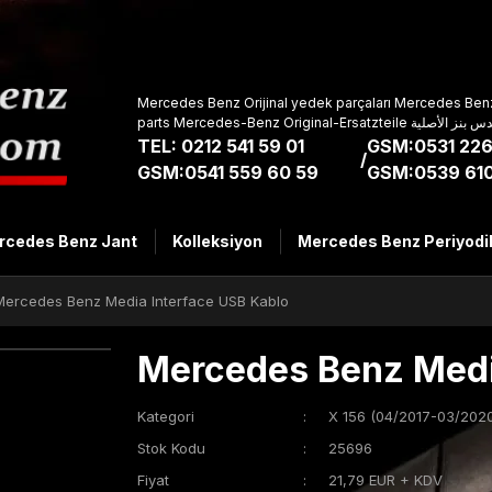
Mercedes Benz Orijinal yedek parçaları Mercedes Benz
parts Mercedes-Benz Original-Ers
TEL: 0212 541 59 01
GSM:0531 226
/
GSM:0541 559 60 59
GSM:0539 610
rcedes Benz Jant
Kolleksiyon
Mercedes Benz Periyodi
Mercedes Benz Media Interface USB Kablo
Mercedes Benz Medi
Kategori
X 156 (04/2017-03/2020
Stok Kodu
25696
Fiyat
21,79 EUR + KDV