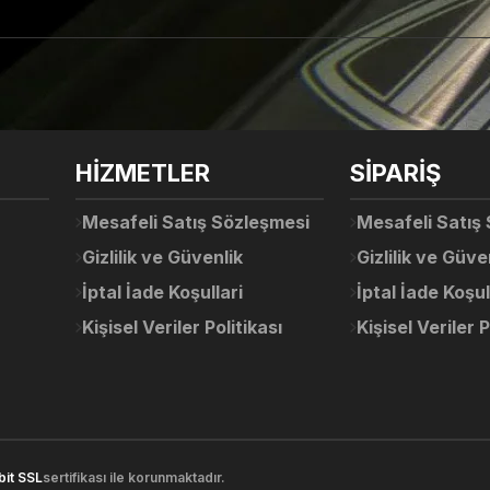
arda yetersiz gördüğünüz noktaları öneri formunu kullanarak tarafımıza ile
Ürün hakkında henüz soru sorulmamış.
Bu ürüne ilk yorumu siz yapın!
Sitemize ilk yorumu siz yapın!
HİZMETLER
SİPARİŞ
Deneyimini Paylaş
Yorum Yaz
Soru Sor
Mesafeli Satış Sözleşmesi
Mesafeli Satış
Gizlilik ve Güvenlik
Gizlilik ve Güve
İptal İade Koşullari
İptal İade Koşul
Kişisel Veriler Politikası
Kişisel Veriler P
Gönder
bit SSL
sertifikası ile korunmaktadır.