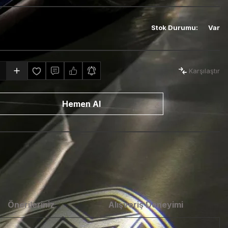
Stok Durumu
:
Var
Karşılaştır
Hemen Al
Önerileriniz
Alışveriş Deneyimi