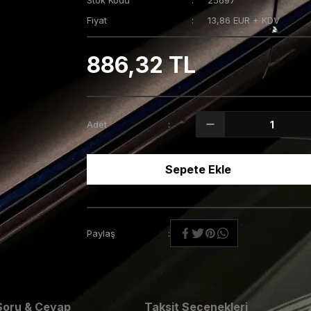
Stok Kodu
25697
Fiyat
13,86 EUR + KDV
886,32 TL
Adet
Sepete Ekle
Paylaş
Soru & Cevap
Taksit Seçenekleri