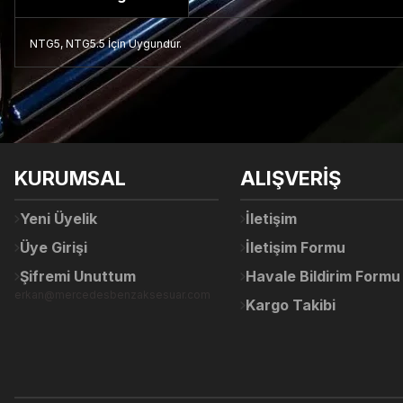
NTG5, NTG5.5 İçin Uygundur.
Bu ürünün fiyat bilgisi, resim, ürün açıklamalarında ve diğer konul
Görüş ve önerileriniz için teşekkür ederiz.
Ürün resmi kalitesiz, bozuk veya görüntülenemiyor.
KURUMSAL
ALIŞVERİŞ
Ürün açıklamasında eksik bilgiler bulunuyor.
Ürün bilgilerinde hatalar bulunuyor.
Yeni Üyelik
İletişim
Ürün fiyatı diğer sitelerden daha pahalı.
Üye Girişi
İletişim Formu
Bu ürüne benzer farklı alternatifler olmalı.
Şifremi Unuttum
Havale Bildirim Formu
erkan@mercedesbenzaksesuar.com
Kargo Takibi