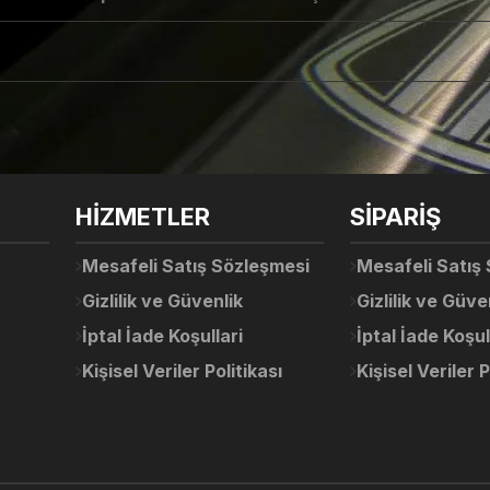
arda yetersiz gördüğünüz noktaları öneri formunu kullanarak tarafımıza ile
Ürün hakkında henüz soru sorulmamış.
Bu ürüne ilk yorumu siz yapın!
Sitemize ilk yorumu siz yapın!
HİZMETLER
SİPARİŞ
Deneyimini Paylaş
Yorum Yaz
Soru Sor
Mesafeli Satış Sözleşmesi
Mesafeli Satış
Gizlilik ve Güvenlik
Gizlilik ve Güve
İptal İade Koşullari
İptal İade Koşul
Kişisel Veriler Politikası
Kişisel Veriler P
Gönder