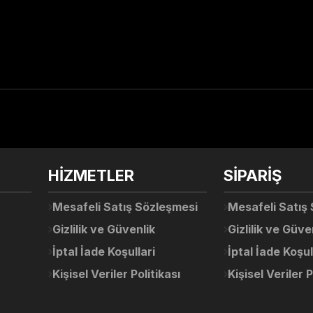
arda yetersiz gördüğünüz noktaları öneri formunu kullanarak tarafımıza ile
Ürün hakkında henüz soru sorulmamış.
Bu ürüne ilk yorumu siz yapın!
Sitemize ilk yorumu siz yapın!
HİZMETLER
SİPARİŞ
Deneyimini Paylaş
Yorum Yaz
Soru Sor
Mesafeli Satış Sözleşmesi
Mesafeli Satış
Gizlilik ve Güvenlik
Gizlilik ve Güve
İptal İade Koşullari
İptal İade Koşul
Kişisel Veriler Politikası
Kişisel Veriler P