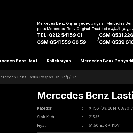
Mercedes Benz Orijinal yedek parçaları Mercedes Benz
parts Mercedes-Benz Original-Ers
TEL: 0212 541 59 01
GSM:0531 226
/
GSM:0541 559 60 59
GSM:0539 610
rcedes Benz Jant
Kolleksiyon
Mercedes Benz Periyodi
ercedes Benz Lastik Paspas Ön Sağ / Sol
Mercedes Benz Lasti
Kategori
X 156 (03/2014-03/2017
Stok Kodu
21536
Fiyat
51,50 EUR + KDV