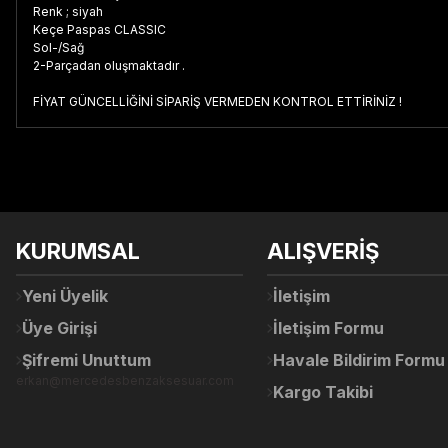
Renk ; siyah
Keçe Paspas CLASSIC
Sol-/Sağ
2-Parçadan oluşmaktadır .
FİYAT GÜNCELLİĞİNİ SİPARİŞ VERMEDEN KONTROL ETTİRİNİZ !
Bu ürünün fiyat bilgisi, resim, ürün açıklamalarında ve diğer konul
Görüş ve önerileriniz için teşekkür ederiz.
Ürün resmi kalitesiz, bozuk veya görüntülenemiyor.
KURUMSAL
ALIŞVERİŞ
Ürün açıklamasında eksik bilgiler bulunuyor.
Ürün bilgilerinde hatalar bulunuyor.
Yeni Üyelik
İletişim
Ürün fiyatı diğer sitelerden daha pahalı.
Üye Girişi
İletişim Formu
Bu ürüne benzer farklı alternatifler olmalı.
Şifremi Unuttum
Havale Bildirim Formu
erkan@mercedesbenzaksesuar.com
Kargo Takibi