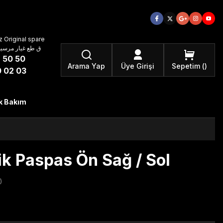
 Original spare
atzteile ق طع غيار مرسيدس بنز الأصلية
 50 50
Arama Yap
Üye Girişi
Sepetim
 02 03
k Bakım
k Paspas Ön Sağ / Sol
)