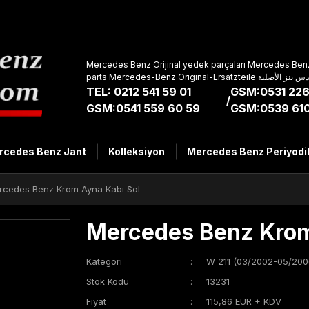
Mercedes Benz Orijinal yedek parçaları Mercedes Benz
parts Mercedes-Benz Original-Ers
TEL: 0212 541 59 01
GSM:0531 226
/
GSM:0541 559 60 59
GSM:0539 610
rcedes Benz Jant
Kolleksiyon
Mercedes Benz Periyodi
rcedes Benz Krom Ayna Kabı Sol
Mercedes Benz Krom
Kategori
W 211 (03/2002-05/200
Stok Kodu
13231
Fiyat
115,86 EUR + KDV