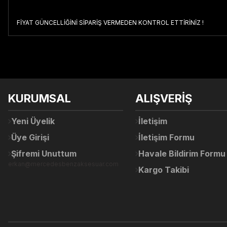
FİYAT GÜNCELLİĞİNİ SİPARİŞ VERMEDEN KONTROL ETTİRİNİZ !
Bu ürünün fiyat bilgisi, resim, ürün açıklamalarında ve diğer konul
Görüş ve önerileriniz için teşekkür ederiz.
Ürün resmi kalitesiz, bozuk veya görüntülenemiyor.
KURUMSAL
ALIŞVERİŞ
Ürün açıklamasında eksik bilgiler bulunuyor.
Ürün bilgilerinde hatalar bulunuyor.
Yeni Üyelik
İletişim
Ürün fiyatı diğer sitelerden daha pahalı.
Üye Girişi
İletişim Formu
Bu ürüne benzer farklı alternatifler olmalı.
Şifremi Unuttum
Havale Bildirim Formu
erkan@mercedesbenzaksesuar.com
Kargo Takibi