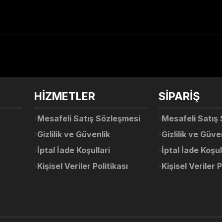
arda yetersiz gördüğünüz noktaları öneri formunu kullanarak tarafımıza ile
Ürün hakkında henüz soru sorulmamış.
Bu ürüne ilk yorumu siz yapın!
Sitemize ilk yorumu siz yapın!
HİZMETLER
SİPARİŞ
Deneyimini Paylaş
Yorum Yaz
Soru Sor
Mesafeli Satış Sözleşmesi
Mesafeli Satış
Gizlilik ve Güvenlik
Gizlilik ve Güve
İptal İade Koşullari
İptal İade Koşul
Kişisel Veriler Politikası
Kişisel Veriler P
Gönder