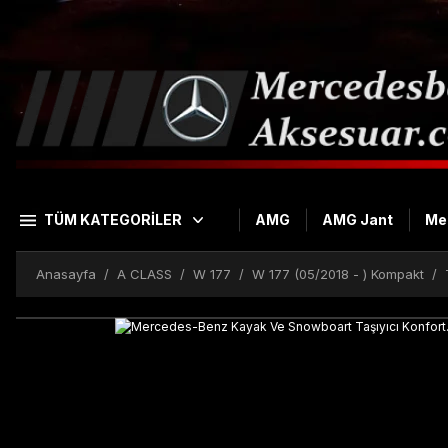
TÜM KATEGORİLER
AMG
AMG Jant
Me
Anasayfa
A CLASS
W 177
W 177 (05/2018 - ) Kompakt