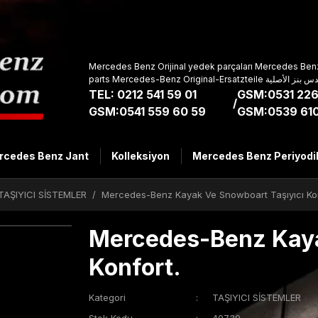
Mercedes Benz Orijinal yedek parçaları Mercedes Benz
parts Mercedes-Benz Original-Ers
TEL: 0212 541 59 01
GSM:0531 226
/
GSM:0541 559 60 59
GSM:0539 610
rcedes Benz Jant
Kolleksiyon
Mercedes Benz Periyodi
TAŞIYICI SİSTEMLER
Mercedes-Benz Kayak Ve Snowboart Taşıyıcı Kon
Mercedes-Benz Kaya
Konfort.
Kategori
TAŞIYICI SİSTEMLER