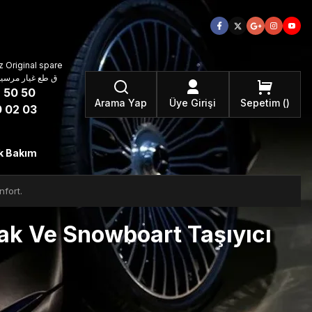
 Original spare
atzteile ق طع غيار مرسيدس بنز الأصلية
 50 50
Arama Yap
Üye Girişi
Sepetim
 02 03
k Bakım
fort.
k Ve Snowboart Taşıyıcı