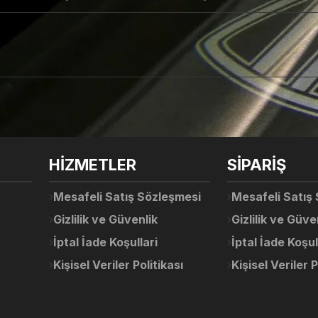
arda yetersiz gördüğünüz noktaları öneri formunu kullanarak tarafımıza ile
Ürün hakkında henüz soru sorulmamış.
Bu ürüne ilk yorumu siz yapın!
Sitemize ilk yorumu siz yapın!
HİZMETLER
SİPARİŞ
Deneyimini Paylaş
Yorum Yaz
Soru Sor
Mesafeli Satış Sözleşmesi
Mesafeli Satış
Gizlilik ve Güvenlik
Gizlilik ve Güve
İptal İade Koşullari
İptal İade Koşul
Kişisel Veriler Politikası
Kişisel Veriler P