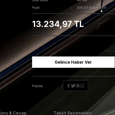
Stok Kodu
40739
Fiyat
206,97 EUR + KDV
13.234,97 TL
Gelince Haber Ver
Paylaş
Soru & Cevap
Taksit Seçenekleri