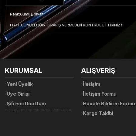
Renk;Gümüş, siyah
FİYAT GÜNCELLİĞİNİ SİPARİŞ VERMEDEN KONTROL ETTİRİNİZ !
Bu ürünün fiyat bilgisi, resim, ürün açıklamalarında ve diğer konul
Görüş ve önerileriniz için teşekkür ederiz.
Ürün resmi kalitesiz, bozuk veya görüntülenemiyor.
KURUMSAL
ALIŞVERİŞ
Ürün açıklamasında eksik bilgiler bulunuyor.
Ürün bilgilerinde hatalar bulunuyor.
Yeni Üyelik
İletişim
Ürün fiyatı diğer sitelerden daha pahalı.
Üye Girişi
İletişim Formu
Bu ürüne benzer farklı alternatifler olmalı.
Şifremi Unuttum
Havale Bildirim Formu
erkan@mercedesbenzaksesuar.com
Kargo Takibi