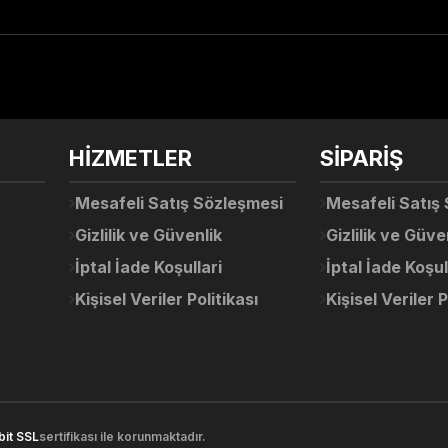
arda yetersiz gördüğünüz noktaları öneri formunu kullanarak tarafımıza ile
Ürün hakkında henüz soru sorulmamış.
Bu ürüne ilk yorumu siz yapın!
Sitemize ilk yorumu siz yapın!
HİZMETLER
SİPARİŞ
Deneyimini Paylaş
Yorum Yaz
Soru Sor
Mesafeli Satış Sözleşmesi
Mesafeli Satış
Gizlilik ve Güvenlik
Gizlilik ve Güve
İptal İade Koşullari
İptal İade Koşul
Kişisel Veriler Politikası
Kişisel Veriler P
Gönder
bit SSL
sertifikası ile korunmaktadır.