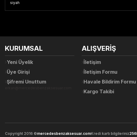
siyah
Bu ürünün fiyat bilgisi, resim, ürün açıklamalarında ve diğer konul
Görüş ve önerileriniz için teşekkür ederiz.
Ürün resmi kalitesiz, bozuk veya görüntülenemiyor.
KURUMSAL
ALIŞVERİŞ
Ürün açıklamasında eksik bilgiler bulunuyor.
Ürün bilgilerinde hatalar bulunuyor.
Yeni Üyelik
İletişim
Ürün fiyatı diğer sitelerden daha pahalı.
Üye Girişi
İletişim Formu
Bu ürüne benzer farklı alternatifler olmalı.
Şifremi Unuttum
Havale Bildirim Formu
erkan@mercedesbenzaksesuar.com
Kargo Takibi
Copyright 2016 ©
mercedesbenzaksesuar.com
Kredi kartı bilgileriniz
256