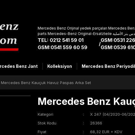
Mercedes Benz Orijinal yedek parçaları Mercedes Benz
parts Mercedes-Benz Original-Ers
TEL: 0212 541 59 01
GSM:0531 226
/
GSM:0541 559 60 59
GSM:0539 610
rcedes Benz Jant
Kolleksiyon
Mercedes Benz Periyodi
Mercedes Benz Kauçuk Havuz Paspas Arka Set
Mercedes Benz Kauç
Kategori
X 247 (04/2020-06/202
Stok Kodu
26366
Fiyat
68,32 EUR + KDV