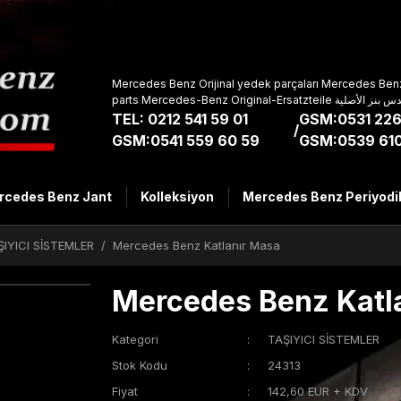
Mercedes Benz Orijinal yedek parçaları Mercedes Benz
parts Mercedes-Benz Original-Ers
TEL: 0212 541 59 01
GSM:0531 226
/
GSM:0541 559 60 59
GSM:0539 610
rcedes Benz Jant
Kolleksiyon
Mercedes Benz Periyodi
ŞIYICI SİSTEMLER
Mercedes Benz Katlanır Masa
Mercedes Benz Katl
Kategori
TAŞIYICI SİSTEMLER
Stok Kodu
24313
Fiyat
142,60 EUR + KDV