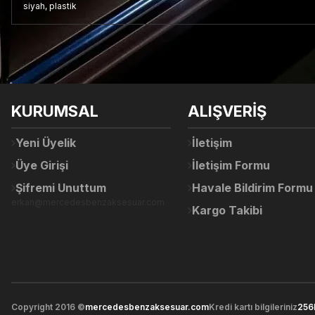
siyah, plastik
Bu ürünün fiyat bilgisi, resim, ürün açıklamalarında ve diğer konul
Görüş ve önerileriniz için teşekkür ederiz.
Ürün resmi kalitesiz, bozuk veya görüntülenemiyor.
KURUMSAL
ALIŞVERİŞ
Ürün açıklamasında eksik bilgiler bulunuyor.
Ürün bilgilerinde hatalar bulunuyor.
Yeni Üyelik
İletişim
Ürün fiyatı diğer sitelerden daha pahalı.
Üye Girişi
İletişim Formu
Bu ürüne benzer farklı alternatifler olmalı.
Şifremi Unuttum
Havale Bildirim Formu
erkan@mercedesbenzaksesuar.com
Kargo Takibi
Copyright 2016 ©
mercedesbenzaksesuar.com
Kredi kartı bilgileriniz
256