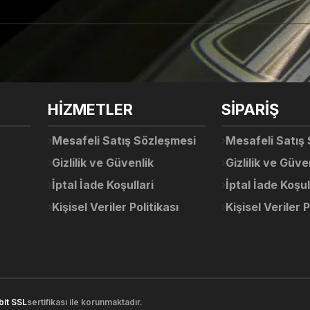
arda yetersiz gördüğünüz noktaları öneri formunu kullanarak tarafımıza ile
Ürün hakkında henüz soru sorulmamış.
Bu ürüne ilk yorumu siz yapın!
Sitemize ilk yorumu siz yapın!
HİZMETLER
SİPARİŞ
Deneyimini Paylaş
Yorum Yaz
Soru Sor
Mesafeli Satış Sözleşmesi
Mesafeli Satış
Gizlilik ve Güvenlik
Gizlilik ve Güve
İptal İade Koşullari
İptal İade Koşul
Kişisel Veriler Politikası
Kişisel Veriler P
Gönder
bit SSL
sertifikası ile korunmaktadır.