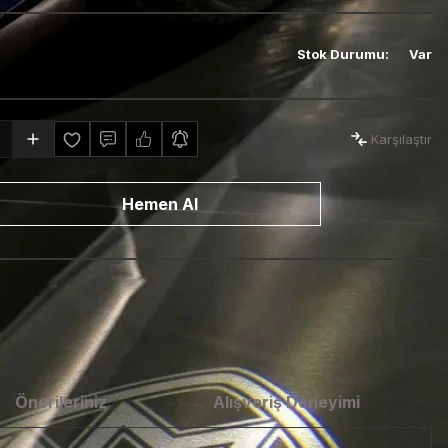
Stok Durumu
:
Var
Karşılaştır
Hemen Al
Önerileriniz
Alışveriş Deneyimi