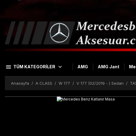
TÜM KATEGORİLER
AMG
AMG Jant
Me
Anasayfa
A CLASS
W 177
V 177 (02/2019 - ) Sedan
TA