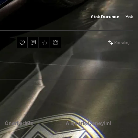
Stok Durumu
:
Yok
Karşılaştır
Önerileriniz
Alışveriş Deneyimi