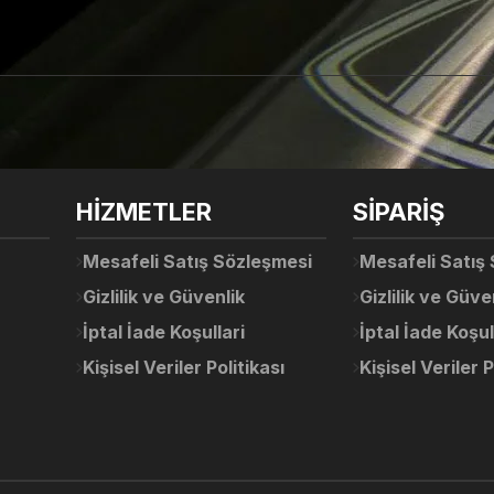
arda yetersiz gördüğünüz noktaları öneri formunu kullanarak tarafımıza ile
Ürün hakkında henüz soru sorulmamış.
Bu ürüne ilk yorumu siz yapın!
Sitemize ilk yorumu siz yapın!
HİZMETLER
SİPARİŞ
Deneyimini Paylaş
Yorum Yaz
Soru Sor
Mesafeli Satış Sözleşmesi
Mesafeli Satış
Gizlilik ve Güvenlik
Gizlilik ve Güve
İptal İade Koşullari
İptal İade Koşul
Kişisel Veriler Politikası
Kişisel Veriler P
Gönder