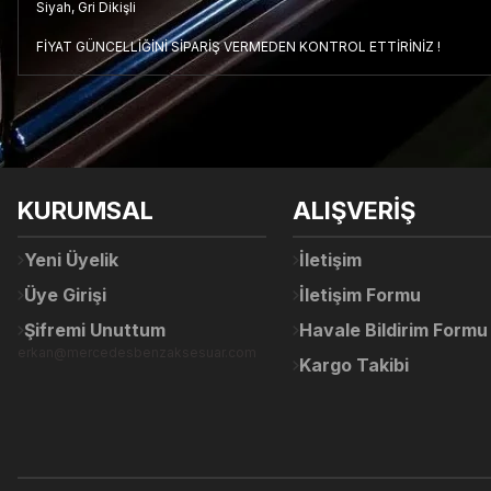
Siyah, Gri Dikişli
FİYAT GÜNCELLİĞİNİ SİPARİŞ VERMEDEN KONTROL ETTİRİNİZ !
Bu ürünün fiyat bilgisi, resim, ürün açıklamalarında ve diğer konul
Görüş ve önerileriniz için teşekkür ederiz.
Ürün resmi kalitesiz, bozuk veya görüntülenemiyor.
KURUMSAL
ALIŞVERİŞ
Ürün açıklamasında eksik bilgiler bulunuyor.
Ürün bilgilerinde hatalar bulunuyor.
Yeni Üyelik
İletişim
Ürün fiyatı diğer sitelerden daha pahalı.
Üye Girişi
İletişim Formu
Bu ürüne benzer farklı alternatifler olmalı.
Şifremi Unuttum
Havale Bildirim Formu
erkan@mercedesbenzaksesuar.com
Kargo Takibi