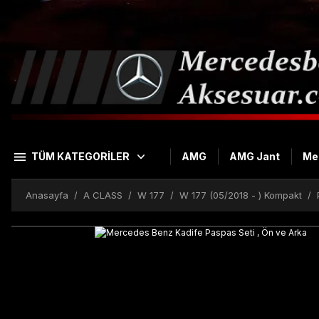
TÜM KATEGORİLER
AMG
AMG Jant
Me
Anasayfa
A CLASS
W 177
W 177 (05/2018 - ) Kompakt