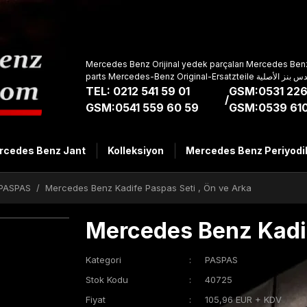
Mercedes Benz Orijinal yedek parçaları Mercedes Benz
parts Mercedes-Benz Original-Ers
TEL: 0212 541 59 01
GSM:0531 226
/
GSM:0541 559 60 59
GSM:0539 610
rcedes Benz Jant
Kolleksiyon
Mercedes Benz Periyodi
PASPAS
Mercedes Benz Kadife Paspas Seti , Ön ve Arka
Mercedes Benz Kadif
Kategori
PASPAS
Stok Kodu
40725
Fiyat
105,96 EUR + KDV