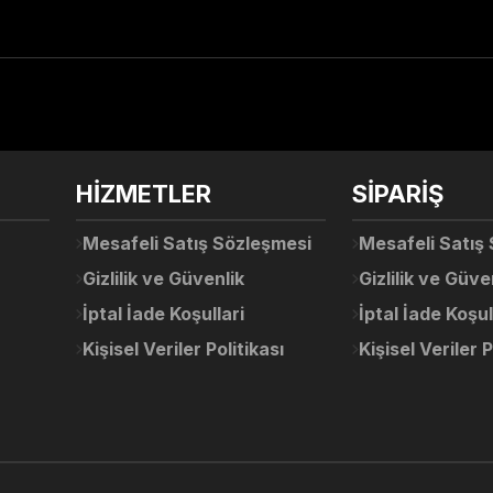
arda yetersiz gördüğünüz noktaları öneri formunu kullanarak tarafımıza ile
Ürün hakkında henüz soru sorulmamış.
Bu ürüne ilk yorumu siz yapın!
Sitemize ilk yorumu siz yapın!
HİZMETLER
SİPARİŞ
Deneyimini Paylaş
Yorum Yaz
Soru Sor
Mesafeli Satış Sözleşmesi
Mesafeli Satış
Gizlilik ve Güvenlik
Gizlilik ve Güve
İptal İade Koşullari
İptal İade Koşul
Kişisel Veriler Politikası
Kişisel Veriler P
Gönder