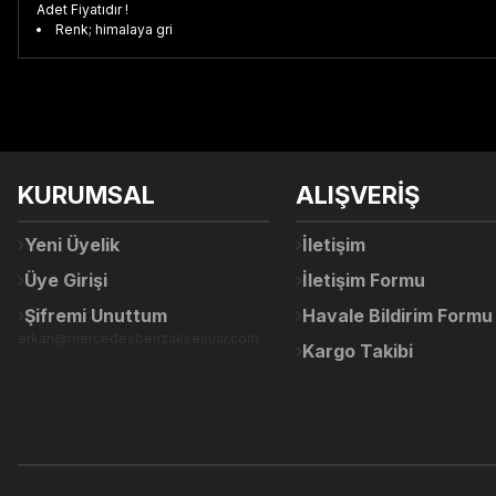
Adet Fiyatıdır !
Renk; himalaya gri
Bu ürünün fiyat bilgisi, resim, ürün açıklamalarında ve diğer konul
Görüş ve önerileriniz için teşekkür ederiz.
Ürün resmi kalitesiz, bozuk veya görüntülenemiyor.
KURUMSAL
ALIŞVERİŞ
Ürün açıklamasında eksik bilgiler bulunuyor.
Ürün bilgilerinde hatalar bulunuyor.
Yeni Üyelik
İletişim
Ürün fiyatı diğer sitelerden daha pahalı.
Üye Girişi
İletişim Formu
Bu ürüne benzer farklı alternatifler olmalı.
Şifremi Unuttum
Havale Bildirim Formu
erkan@mercedesbenzaksesuar.com
Kargo Takibi