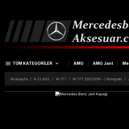
TÜM KATEGORİLER
AMG
AMG Jant
Me
Anasayfa
A CLASS
W 177
W 177 (05/2018 - ) Kompakt