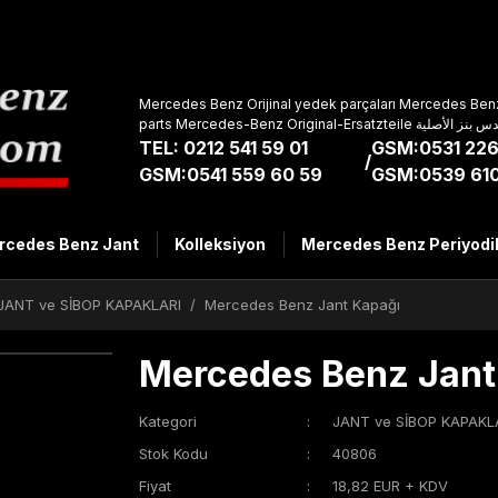
Mercedes Benz Orijinal yedek parçaları Mercedes Benz
parts Mercedes-Benz Original-Ers
TEL: 0212 541 59 01
GSM:0531 226
/
GSM:0541 559 60 59
GSM:0539 610
rcedes Benz Jant
Kolleksiyon
Mercedes Benz Periyodi
JANT ve SİBOP KAPAKLARI
Mercedes Benz Jant Kapağı
Mercedes Benz Jant
Kategori
JANT ve SİBOP KAPAKL
Stok Kodu
40806
Fiyat
18,82 EUR + KDV