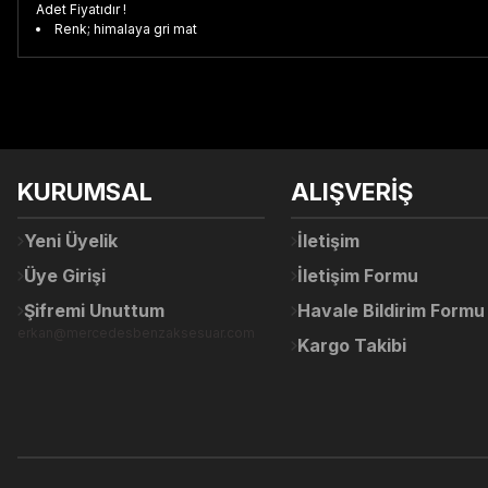
Adet Fiyatıdır !
Renk; himalaya gri mat
Bu ürünün fiyat bilgisi, resim, ürün açıklamalarında ve diğer konul
Görüş ve önerileriniz için teşekkür ederiz.
Ürün resmi kalitesiz, bozuk veya görüntülenemiyor.
KURUMSAL
ALIŞVERİŞ
Ürün açıklamasında eksik bilgiler bulunuyor.
Ürün bilgilerinde hatalar bulunuyor.
Yeni Üyelik
İletişim
Ürün fiyatı diğer sitelerden daha pahalı.
Üye Girişi
İletişim Formu
Bu ürüne benzer farklı alternatifler olmalı.
Şifremi Unuttum
Havale Bildirim Formu
erkan@mercedesbenzaksesuar.com
Kargo Takibi