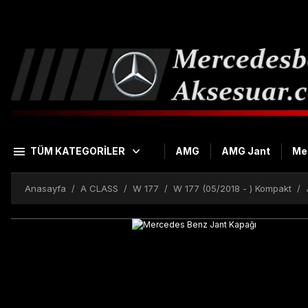
TÜM KATEGORİLER
AMG
AMG Jant
Me
Anasayfa
A CLASS
W 177
W 177 (05/2018 - ) Kompakt