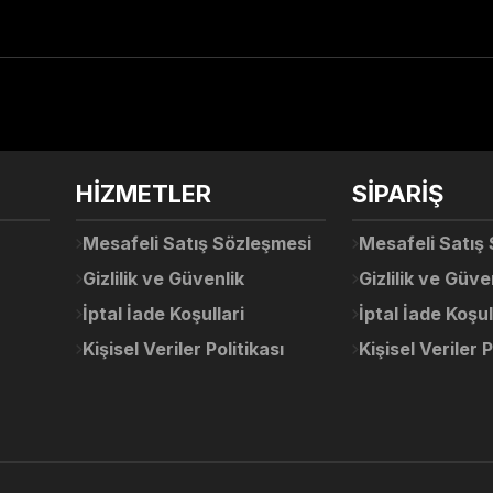
arda yetersiz gördüğünüz noktaları öneri formunu kullanarak tarafımıza ile
Ürün hakkında henüz soru sorulmamış.
Bu ürüne ilk yorumu siz yapın!
Sitemize ilk yorumu siz yapın!
HİZMETLER
SİPARİŞ
Deneyimini Paylaş
Yorum Yaz
Soru Sor
Mesafeli Satış Sözleşmesi
Mesafeli Satış
Gizlilik ve Güvenlik
Gizlilik ve Güve
İptal İade Koşullari
İptal İade Koşul
Kişisel Veriler Politikası
Kişisel Veriler P
Gönder