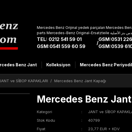
Mercedes Benz Orijinal yedek parçaları Mercedes Benz
parts Mercedes-Benz Original-Ers
TEL: 0212 541 59 01
GSM:0531 226
/
GSM:0541 559 60 59
GSM:0539 610
rcedes Benz Jant
Kolleksiyon
Mercedes Benz Periyodi
JANT ve SİBOP KAPAKLARI
Mercedes Benz Jant Kapağı
Mercedes Benz Jant
Kategori
JANT ve SİBOP KAPAKL
Stok Kodu
40799
Fiyat
23,77 EUR + KDV