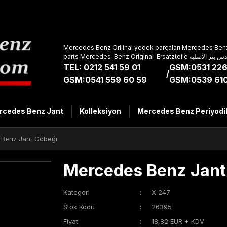
Mercedes Benz Orijinal yedek parçaları Mercedes Benz
parts Mercedes-Benz Original-Ers
TEL: 0212 541 59 01
GSM:0531 226
/
GSM:0541 559 60 59
GSM:0539 610
rcedes Benz Jant
Kolleksiyon
Mercedes Benz Periyodi
Benz Jant Göbeği
Mercedes Benz Jant
Kategori
X 247
Stok Kodu
26395
Fiyat
18,82 EUR + KDV