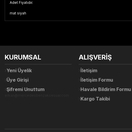
Adet Fiyatıdır.
mat siyah
Bu ürünün fiyat bilgisi, resim, ürün açıklamalarında ve diğer konul
Görüş ve önerileriniz için teşekkür ederiz.
Ürün resmi kalitesiz, bozuk veya görüntülenemiyor.
KURUMSAL
ALIŞVERİŞ
Ürün açıklamasında eksik bilgiler bulunuyor.
Ürün bilgilerinde hatalar bulunuyor.
Yeni Üyelik
İletişim
Ürün fiyatı diğer sitelerden daha pahalı.
Üye Girişi
İletişim Formu
Bu ürüne benzer farklı alternatifler olmalı.
Şifremi Unuttum
Havale Bildirim Formu
erkan@mercedesbenzaksesuar.com
Kargo Takibi