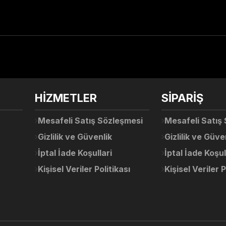
arda yetersiz gördüğünüz noktaları öneri formunu kullanarak tarafımıza ile
Ürün hakkında henüz soru sorulmamış.
Bu ürüne ilk yorumu siz yapın!
Sitemize ilk yorumu siz yapın!
HİZMETLER
SİPARİŞ
Deneyimini Paylaş
Yorum Yaz
Soru Sor
Mesafeli Satış Sözleşmesi
Mesafeli Satış
Gizlilik ve Güvenlik
Gizlilik ve Güve
İptal İade Koşullari
İptal İade Koşul
Kişisel Veriler Politikası
Kişisel Veriler P
Gönder