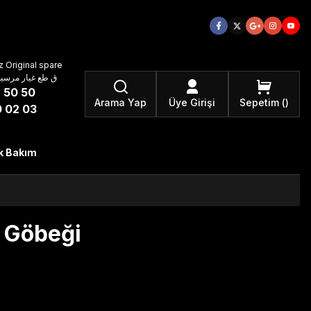
 Original spare
atzteile ق طع غيار مرسيدس بنز الأصلية
 50 50
Arama Yap
Üye Girişi
Sepetim
 02 03
k Bakım
 Göbeği