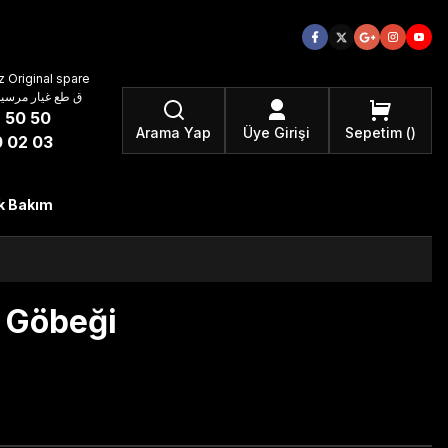
 Original spare
atzteile ق طع غيار مرسيدس بنز الأصلية
 50 50
Arama Yap
Üye Girişi
Sepetim
 02 03
k Bakım
 Göbeği