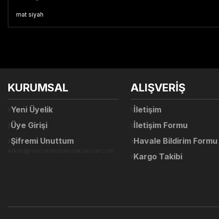
mat siyah
Bu ürünün fiyat bilgisi, resim, ürün açıklamalarında ve diğer konul
Görüş ve önerileriniz için teşekkür ederiz.
Ürün resmi kalitesiz, bozuk veya görüntülenemiyor.
KURUMSAL
ALIŞVERİŞ
Ürün açıklamasında eksik bilgiler bulunuyor.
Ürün bilgilerinde hatalar bulunuyor.
Yeni Üyelik
İletişim
Ürün fiyatı diğer sitelerden daha pahalı.
Üye Girişi
İletişim Formu
Bu ürüne benzer farklı alternatifler olmalı.
Şifremi Unuttum
Havale Bildirim Formu
erkan@mercedesbenzaksesuar.com
Kargo Takibi