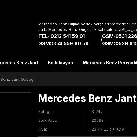
Mercedes Benz Orijinal yedek parçaları Mercedes Benz
parts Mercedes-Benz Original-Ers
TEL: 0212 541 59 01
GSM:0531 226
/
GSM:0541 559 60 59
GSM:0539 610
rcedes Benz Jant
Kolleksiyon
Mercedes Benz Periyodi
Benz Jant Göbeği
Mercedes Benz Jant
Kategori
X 247
Stok Kodu
26389
Fiyat
23,77 EUR + KDV