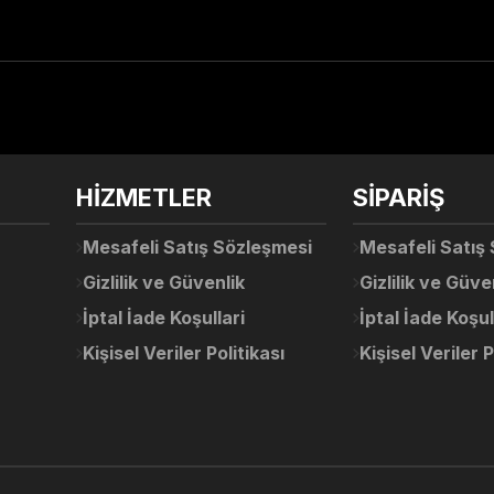
arda yetersiz gördüğünüz noktaları öneri formunu kullanarak tarafımıza ile
Ürün hakkında henüz soru sorulmamış.
Bu ürüne ilk yorumu siz yapın!
Sitemize ilk yorumu siz yapın!
HİZMETLER
SİPARİŞ
Deneyimini Paylaş
Yorum Yaz
Soru Sor
Mesafeli Satış Sözleşmesi
Mesafeli Satış
Gizlilik ve Güvenlik
Gizlilik ve Güve
İptal İade Koşullari
İptal İade Koşul
Kişisel Veriler Politikası
Kişisel Veriler P
Gönder