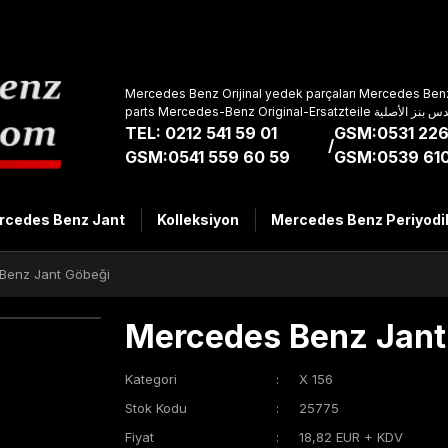
Mercedes Benz Orijinal yedek parçaları Mercedes Benz
parts Mercedes-Benz Original-Ers
TEL: 0212 541 59 01
GSM:0531 226
/
GSM:0541 559 60 59
GSM:0539 610
rcedes Benz Jant
Kolleksiyon
Mercedes Benz Periyodi
Benz Jant Göbeği
Mercedes Benz Jant
Kategori
X 156
Stok Kodu
25775
Fiyat
18,82 EUR + KDV