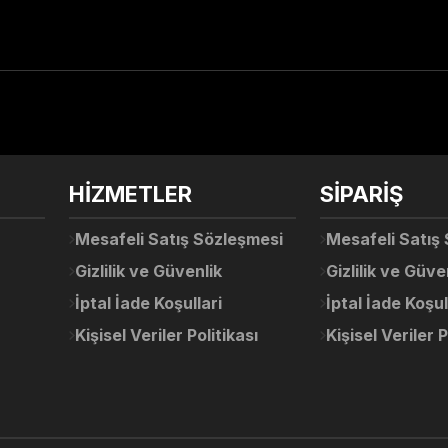
arda yetersiz gördüğünüz noktaları öneri formunu kullanarak tarafımıza ile
Ürün hakkında henüz soru sorulmamış.
Bu ürüne ilk yorumu siz yapın!
Sitemize ilk yorumu siz yapın!
HİZMETLER
SİPARİŞ
Deneyimini Paylaş
Yorum Yaz
Soru Sor
Mesafeli Satış Sözleşmesi
Mesafeli Satış
Gizlilik ve Güvenlik
Gizlilik ve Güve
İptal İade Koşullari
İptal İade Koşul
Kişisel Veriler Politikası
Kişisel Veriler P
Gönder