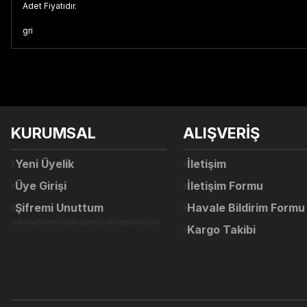
Adet Fiyatıdır.
gri
Bu ürünün fiyat bilgisi, resim, ürün açıklamalarında ve diğer konul
Görüş ve önerileriniz için teşekkür ederiz.
Ürün resmi kalitesiz, bozuk veya görüntülenemiyor.
KURUMSAL
ALIŞVERİŞ
Ürün açıklamasında eksik bilgiler bulunuyor.
Ürün bilgilerinde hatalar bulunuyor.
Yeni Üyelik
İletişim
Ürün fiyatı diğer sitelerden daha pahalı.
Üye Girişi
İletişim Formu
Bu ürüne benzer farklı alternatifler olmalı.
Şifremi Unuttum
Havale Bildirim Formu
erkan@mercedesbenzaksesuar.com
Kargo Takibi