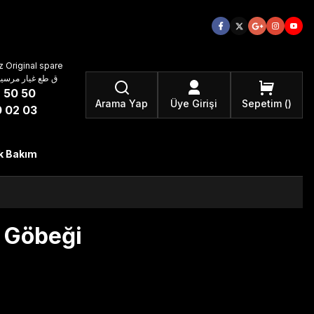
 Original spare
atzteile ق طع غيار مرسيدس بنز الأصلية
 50 50
Arama Yap
Üye Girişi
Sepetim
 02 03
k Bakım
 Göbeği