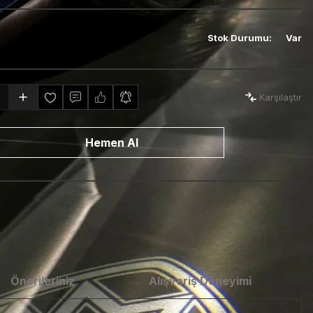
Stok Durumu
:
Var
Karşılaştır
Hemen Al
Önerileriniz
Alışveriş Deneyimi