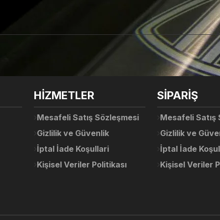
arda yetersiz gördüğünüz noktaları öneri formunu kullanarak tarafımıza ile
Ürün hakkında henüz soru sorulmamış.
Bu ürüne ilk yorumu siz yapın!
Sitemize ilk yorumu siz yapın!
HİZMETLER
SİPARİŞ
Deneyimini Paylaş
Yorum Yaz
Soru Sor
Mesafeli Satış Sözleşmesi
Mesafeli Satış
Gizlilik ve Güvenlik
Gizlilik ve Güve
İptal İade Koşullari
İptal İade Koşul
Kişisel Veriler Politikası
Kişisel Veriler P
Gönder