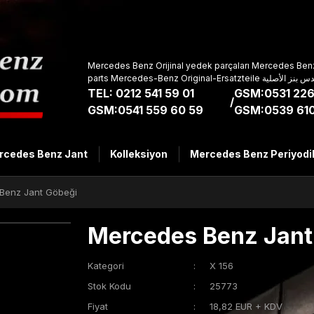
Mercedes Benz Orijinal yedek parçaları Mercedes Benz
parts Mercedes-Benz Original-Ers
TEL: 0212 541 59 01
GSM:0531 226
/
GSM:0541 559 60 59
GSM:0539 610
rcedes Benz Jant
Kolleksiyon
Mercedes Benz Periyodi
Benz Jant Göbeği
Mercedes Benz Jant
Kategori
X 156
Stok Kodu
25773
Fiyat
18,82 EUR + KDV