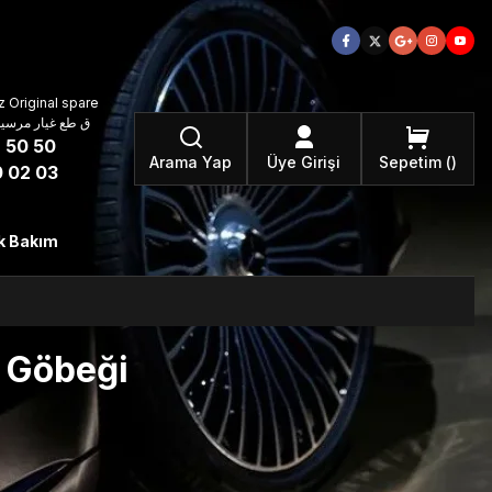
 Original spare
atzteile ق طع غيار مرسيدس بنز الأصلية
 50 50
Arama Yap
Üye Girişi
Sepetim
 02 03
k Bakım
 Göbeği