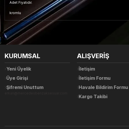
Adet Fiyatıdır.
kromlu
Bu ürünün fiyat bilgisi, resim, ürün açıklamalarında ve diğer konul
Görüş ve önerileriniz için teşekkür ederiz.
Ürün resmi kalitesiz, bozuk veya görüntülenemiyor.
KURUMSAL
ALIŞVERİŞ
Ürün açıklamasında eksik bilgiler bulunuyor.
Ürün bilgilerinde hatalar bulunuyor.
Yeni Üyelik
İletişim
Ürün fiyatı diğer sitelerden daha pahalı.
Üye Girişi
İletişim Formu
Bu ürüne benzer farklı alternatifler olmalı.
Şifremi Unuttum
Havale Bildirim Formu
erkan@mercedesbenzaksesuar.com
Kargo Takibi