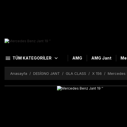
TÜM KATEGORİLER
AMG
AMG Jant
Me
Anasayfa
DESİGNO JANT
GLA CLASS
X 156
Mercedes B