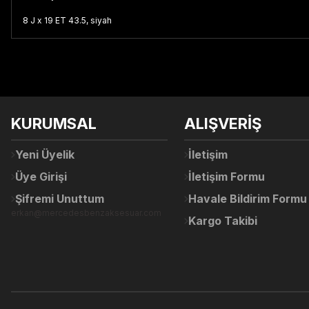
8 J x 19 ET 43.5, siyah
Bu ürünün fiyat bilgisi, resim, ürün açıklamalarında ve diğer konul
Görüş ve önerileriniz için teşekkür ederiz.
Ürün resmi kalitesiz, bozuk veya görüntülenemiyor.
KURUMSAL
ALIŞVERİŞ
Ürün açıklamasında eksik bilgiler bulunuyor.
Ürün bilgilerinde hatalar bulunuyor.
Yeni Üyelik
İletişim
Ürün fiyatı diğer sitelerden daha pahalı.
Üye Girişi
İletişim Formu
Bu ürüne benzer farklı alternatifler olmalı.
Şifremi Unuttum
Havale Bildirim Formu
erkan@mercedesbenzaksesuar.com
Kargo Takibi