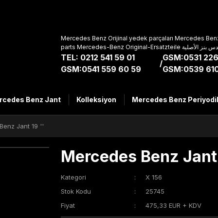
Mercedes Benz Orijinal yedek parçaları Mercedes Benz
parts Mercedes-Benz Original-Ers
TEL: 0212 541 59 01
GSM:0531 226
/
GSM:0541 559 60 59
GSM:0539 610
rcedes Benz Jant
Kolleksiyon
Mercedes Benz Periyodi
enz Jant 19 ''
Mercedes Benz Jant 
Kategori
X 156
Stok Kodu
25745
Fiyat
475,33 EUR + KDV