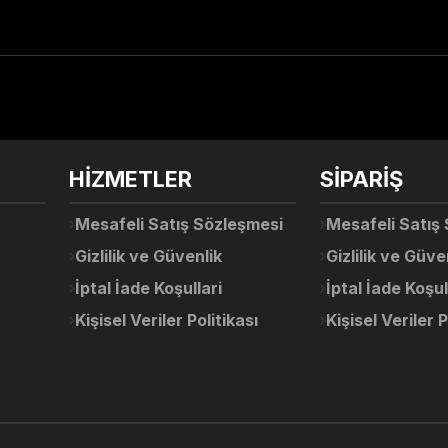
arda yetersiz gördüğünüz noktaları öneri formunu kullanarak tarafımıza ile
Ürün hakkında henüz soru sorulmamış.
Bu ürüne ilk yorumu siz yapın!
Sitemize ilk yorumu siz yapın!
HİZMETLER
SİPARİŞ
Deneyimini Paylaş
Yorum Yaz
Soru Sor
Mesafeli Satış Sözleşmesi
Mesafeli Satış
Gizlilik ve Güvenlik
Gizlilik ve Güve
İptal İade Koşullari
İptal İade Koşul
Kişisel Veriler Politikası
Kişisel Veriler P
Gönder