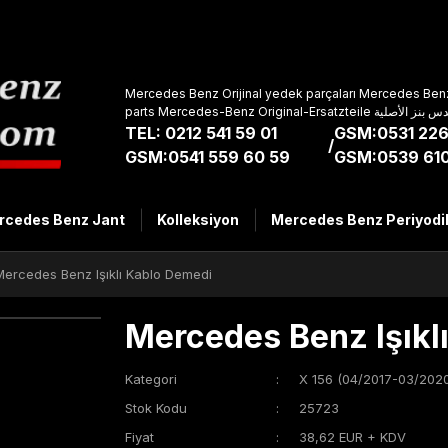
Mercedes Benz Orijinal yedek parçaları Mercedes Benz
parts Mercedes-Benz Original-Ers
TEL: 0212 541 59 01
GSM:0531 226
/
GSM:0541 559 60 59
GSM:0539 610
rcedes Benz Jant
Kolleksiyon
Mercedes Benz Periyodi
Mercedes Benz Işıklı Kablo Demedi
Mercedes Benz Işıkl
Kategori
X 156 (04/2017-03/2020
Stok Kodu
25723
Fiyat
38,62 EUR + KDV