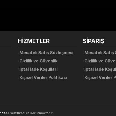
arda yetersiz gördüğünüz noktaları öneri formunu kullanarak tarafımıza ile
Ürün hakkında henüz soru sorulmamış.
Bu ürüne ilk yorumu siz yapın!
Sitemize ilk yorumu siz yapın!
HİZMETLER
SİPARİŞ
Deneyimini Paylaş
Yorum Yaz
Soru Sor
Mesafeli Satış Sözleşmesi
Mesafeli Satış
Gizlilik ve Güvenlik
Gizlilik ve Güve
İptal İade Koşullari
İptal İade Koşul
Kişisel Veriler Politikası
Kişisel Veriler P
Gönder
bit SSL
sertifikası ile korunmaktadır.