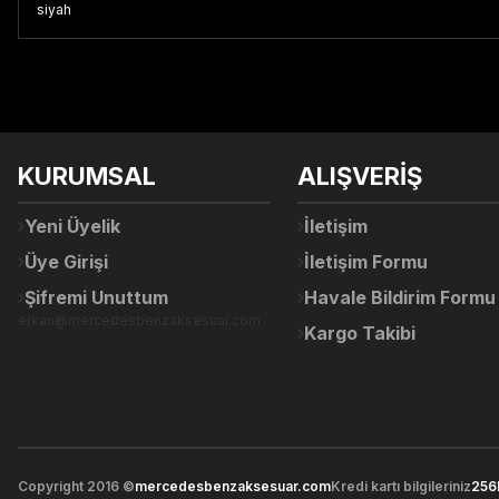
siyah
Bu ürünün fiyat bilgisi, resim, ürün açıklamalarında ve diğer konul
Görüş ve önerileriniz için teşekkür ederiz.
Ürün resmi kalitesiz, bozuk veya görüntülenemiyor.
KURUMSAL
ALIŞVERİŞ
Ürün açıklamasında eksik bilgiler bulunuyor.
Ürün bilgilerinde hatalar bulunuyor.
Yeni Üyelik
İletişim
Ürün fiyatı diğer sitelerden daha pahalı.
Üye Girişi
İletişim Formu
Bu ürüne benzer farklı alternatifler olmalı.
Şifremi Unuttum
Havale Bildirim Formu
erkan@mercedesbenzaksesuar.com
Kargo Takibi
Copyright 2016 ©
mercedesbenzaksesuar.com
Kredi kartı bilgileriniz
256