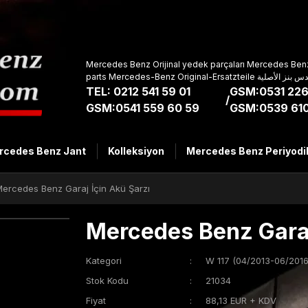
Mercedes Benz Orijinal yedek parçaları Mercedes Benz
parts Mercedes-Benz Original-Ers
TEL: 0212 541 59 01
GSM:0531 226
/
GSM:0541 559 60 59
GSM:0539 610
rcedes Benz Jant
Kolleksiyon
Mercedes Benz Periyodi
ercedes Benz Garaj İçin Akü Şarzı
Mercedes Benz Garaj
Kategori
W 117 (04/2013-06/2016
Stok Kodu
21034
Fiyat
88,13 EUR + KDV