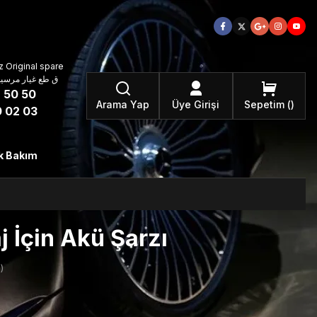
 Original spare
atzteile ق طع غيار مرسيدس بنز الأصلية
 50 50
Arama Yap
Üye Girişi
Sepetim
 02 03
k Bakım
 İçin Akü Şarzı
)