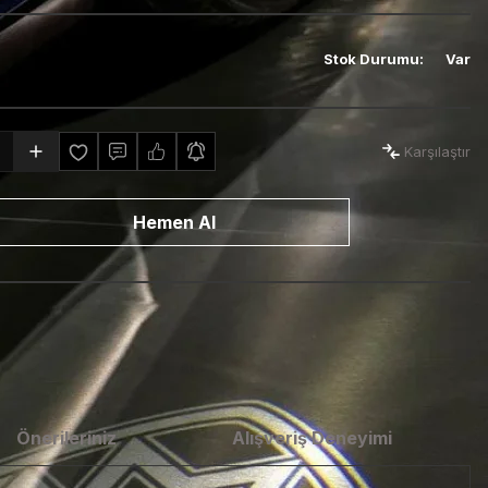
Stok Durumu
:
Var
Karşılaştır
Hemen Al
Önerileriniz
Alışveriş Deneyimi