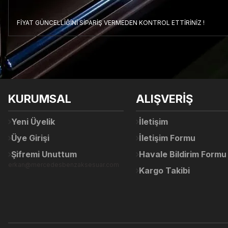
FİYAT GÜNCELLİĞİNİ SİPARİŞ VERMEDEN KONTROL ETTİRİNİZ !
Bu ürünün fiyat bilgisi, resim, ürün açıklamalarında ve diğer konul
Görüş ve önerileriniz için teşekkür ederiz.
Ürün resmi kalitesiz, bozuk veya görüntülenemiyor.
KURUMSAL
ALIŞVERİŞ
Ürün açıklamasında eksik bilgiler bulunuyor.
Ürün bilgilerinde hatalar bulunuyor.
Yeni Üyelik
İletişim
Ürün fiyatı diğer sitelerden daha pahalı.
Üye Girişi
İletişim Formu
Bu ürüne benzer farklı alternatifler olmalı.
Şifremi Unuttum
Havale Bildirim Formu
erkan@mercedesbenzaksesuar.com
Kargo Takibi