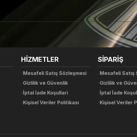
arda yetersiz gördüğünüz noktaları öneri formunu kullanarak tarafımıza ile
Ürün hakkında henüz soru sorulmamış.
Bu ürüne ilk yorumu siz yapın!
Sitemize ilk yorumu siz yapın!
HİZMETLER
SİPARİŞ
Deneyimini Paylaş
Yorum Yaz
Soru Sor
Mesafeli Satış Sözleşmesi
Mesafeli Satış
Gizlilik ve Güvenlik
Gizlilik ve Güve
İptal İade Koşullari
İptal İade Koşul
Kişisel Veriler Politikası
Kişisel Veriler P
Gönder