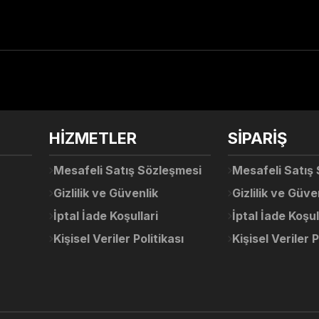
arda yetersiz gördüğünüz noktaları öneri formunu kullanarak tarafımıza ile
Ürün hakkında henüz soru sorulmamış.
Bu ürüne ilk yorumu siz yapın!
Sitemize ilk yorumu siz yapın!
HİZMETLER
SİPARİŞ
Deneyimini Paylaş
Yorum Yaz
Soru Sor
Mesafeli Satış Sözleşmesi
Mesafeli Satış
Gizlilik ve Güvenlik
Gizlilik ve Güve
İptal İade Koşullari
İptal İade Koşul
Kişisel Veriler Politikası
Kişisel Veriler P
Gönder