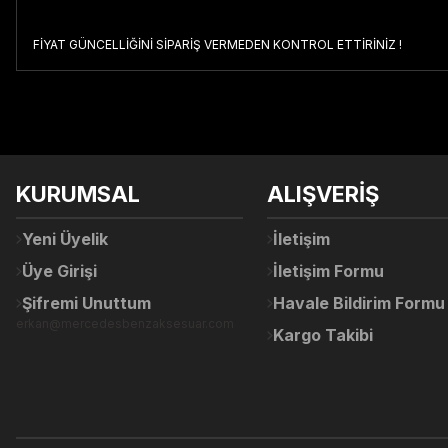
FİYAT GÜNCELLİĞİNİ SİPARİŞ VERMEDEN KONTROL ETTİRİNİZ !
Bu ürünün fiyat bilgisi, resim, ürün açıklamalarında ve diğer konul
Görüş ve önerileriniz için teşekkür ederiz.
Ürün resmi kalitesiz, bozuk veya görüntülenemiyor.
KURUMSAL
ALIŞVERİŞ
Ürün açıklamasında eksik bilgiler bulunuyor.
Ürün bilgilerinde hatalar bulunuyor.
Yeni Üyelik
İletişim
Ürün fiyatı diğer sitelerden daha pahalı.
Üye Girişi
İletişim Formu
Bu ürüne benzer farklı alternatifler olmalı.
Şifremi Unuttum
Havale Bildirim Formu
erkan@mercedesbenzaksesuar.com
Kargo Takibi