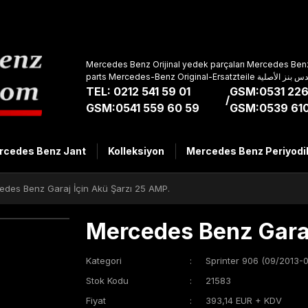
Mercedes Benz Orijinal yedek parçaları Mercedes Benz
parts Mercedes-Benz Original-Ers
TEL: 0212 541 59 01
GSM:0531 226
/
GSM:0541 559 60 59
GSM:0539 610
rcedes Benz Jant
Kolleksiyon
Mercedes Benz Periyodi
edes Benz Garaj İçin Akü Şarzı 25 AMP.
Mercedes Benz Garaj
Kategori
Sprinter 906 (09/2013-
Stok Kodu
21583
Fiyat
393,14 EUR + KDV