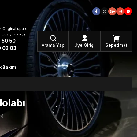
 Original spare
atzteile ق طع غيار مرسيدس بنز الأصلية
 50 50
Arama Yap
Üye Girişi
Sepetim
 02 03
k Bakım
olabı
3)