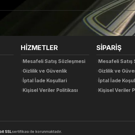
arda yetersiz gördüğünüz noktaları öneri formunu kullanarak tarafımıza ile
Ürün hakkında henüz soru sorulmamış.
Bu ürüne ilk yorumu siz yapın!
Sitemize ilk yorumu siz yapın!
HİZMETLER
SİPARİŞ
Deneyimini Paylaş
Yorum Yaz
Soru Sor
Mesafeli Satış Sözleşmesi
Mesafeli Satış
Gizlilik ve Güvenlik
Gizlilik ve Güve
İptal İade Koşullari
İptal İade Koşul
Kişisel Veriler Politikası
Kişisel Veriler P
Gönder
bit SSL
sertifikası ile korunmaktadır.