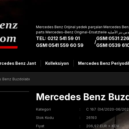
Mercedes Benz Orijinal yedek parçaları Mercedes Benz
parts Mercedes-Benz Original-Ers
TEL: 0212 541 59 01
GSM:0531 226
/
GSM:0541 559 60 59
GSM:0539 610
rcedes Benz Jant
Kolleksiyon
Mercedes Benz Periyodi
 Benz Buzdolabı
Mercedes Benz Buzd
Kategori
C 167 (04/2020-06/202
Stok Kodu
26193
Fiyat
206,97 EUR + KDV