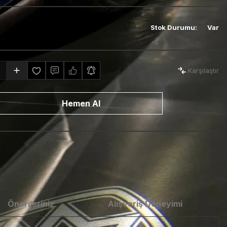
Stok Durumu
:
Var
Karşılaştır
Hemen Al
Önerileriniz
Alışveriş Deneyimi