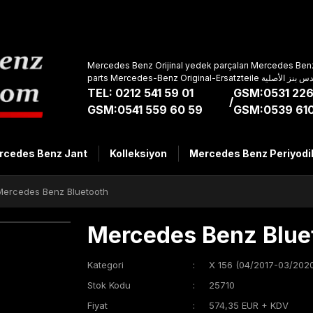
Mercedes Benz Orijinal yedek parçaları Mercedes Benz
parts Mercedes-Benz Original-Ers
TEL: 0212 541 59 01
GSM:0531 226
/
GSM:0541 559 60 59
GSM:0539 610
rcedes Benz Jant
Kolleksiyon
Mercedes Benz Periyodi
Mercedes Benz Bluetooth
Mercedes Benz Blue
Kategori
X 156 (04/2017-03/2020
Stok Kodu
25710
Fiyat
574,35 EUR + KDV