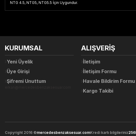
NTG 4.5, NTG5, NTG5.5 İçin Uygundur.
Bu ürünün fiyat bilgisi, resim, ürün açıklamalarında ve diğer konul
Görüş ve önerileriniz için teşekkür ederiz.
Ürün resmi kalitesiz, bozuk veya görüntülenemiyor.
KURUMSAL
ALIŞVERİŞ
Ürün açıklamasında eksik bilgiler bulunuyor.
Ürün bilgilerinde hatalar bulunuyor.
Yeni Üyelik
İletişim
Ürün fiyatı diğer sitelerden daha pahalı.
Üye Girişi
İletişim Formu
Bu ürüne benzer farklı alternatifler olmalı.
Şifremi Unuttum
Havale Bildirim Formu
erkan@mercedesbenzaksesuar.com
Kargo Takibi
Copyright 2016 ©
mercedesbenzaksesuar.com
Kredi kartı bilgileriniz
256