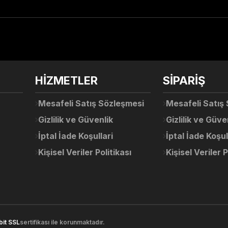
arda yetersiz gördüğünüz noktaları öneri formunu kullanarak tarafımıza ile
Ürün hakkında henüz soru sorulmamış.
Bu ürüne ilk yorumu siz yapın!
Sitemize ilk yorumu siz yapın!
HİZMETLER
SİPARİŞ
Deneyimini Paylaş
Yorum Yaz
Soru Sor
Mesafeli Satış Sözleşmesi
Mesafeli Satış
Gizlilik ve Güvenlik
Gizlilik ve Güve
İptal İade Koşullari
İptal İade Koşul
Kişisel Veriler Politikası
Kişisel Veriler P
Gönder
bit SSL
sertifikası ile korunmaktadır.