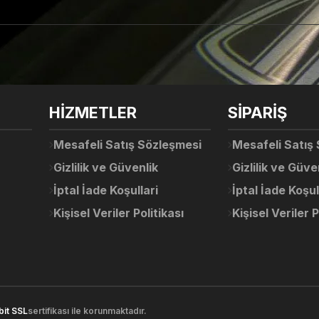
arda yetersiz gördüğünüz noktaları öneri formunu kullanarak tarafımıza ile
Ürün hakkında henüz soru sorulmamış.
Bu ürüne ilk yorumu siz yapın!
Sitemize ilk yorumu siz yapın!
HİZMETLER
SİPARİŞ
Deneyimini Paylaş
Yorum Yaz
Soru Sor
Mesafeli Satış Sözleşmesi
Mesafeli Satış
Gizlilik ve Güvenlik
Gizlilik ve Güve
İptal İade Koşullari
İptal İade Koşul
Kişisel Veriler Politikası
Kişisel Veriler P
Gönder
bit SSL
sertifikası ile korunmaktadır.