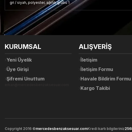
gri / siyah, polyester, ağırlık grubu 1
Bu ürünün fiyat bilgisi, resim, ürün açıklamalarında ve diğer konul
Görüş ve önerileriniz için teşekkür ederiz.
Ürün resmi kalitesiz, bozuk veya görüntülenemiyor.
KURUMSAL
ALIŞVERİŞ
Ürün açıklamasında eksik bilgiler bulunuyor.
Ürün bilgilerinde hatalar bulunuyor.
Yeni Üyelik
İletişim
Ürün fiyatı diğer sitelerden daha pahalı.
Üye Girişi
İletişim Formu
Bu ürüne benzer farklı alternatifler olmalı.
Şifremi Unuttum
Havale Bildirim Formu
erkan@mercedesbenzaksesuar.com
Kargo Takibi
Copyright 2016 ©
mercedesbenzaksesuar.com
Kredi kartı bilgileriniz
256