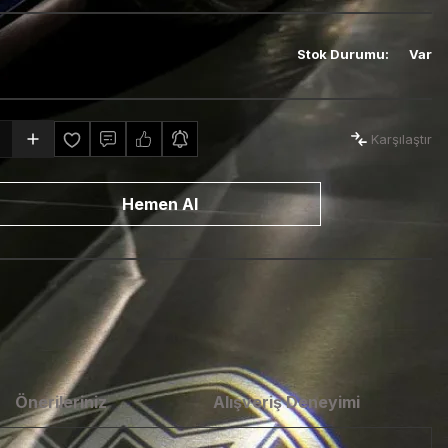
Stok Durumu
:
Var
Karşılaştır
Hemen Al
Önerileriniz
Alışveriş Deneyimi