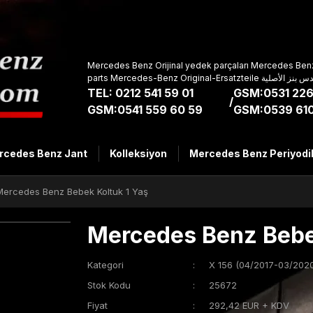
Mercedes Benz Orijinal yedek parçaları Mercedes Benz
parts Mercedes-Benz Original-Ers
TEL: 0212 541 59 01
GSM:0531 226
/
GSM:0541 559 60 59
GSM:0539 610
rcedes Benz Jant
Kolleksiyon
Mercedes Benz Periyodi
Mercedes Benz Bebek Koltuk 1 Yaş
Mercedes Benz Bebe
Kategori
X 156 (04/2017-03/2020
Stok Kodu
25672
Fiyat
292,42 EUR + KDV