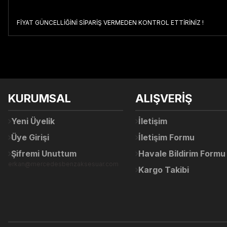
FİYAT GÜNCELLİĞİNİ SİPARİŞ VERMEDEN KONTROL ETTİRİNİZ !
Bu ürünün fiyat bilgisi, resim, ürün açıklamalarında ve diğer konul
Görüş ve önerileriniz için teşekkür ederiz.
Ürün resmi kalitesiz, bozuk veya görüntülenemiyor.
KURUMSAL
ALIŞVERİŞ
Ürün açıklamasında eksik bilgiler bulunuyor.
Ürün bilgilerinde hatalar bulunuyor.
Yeni Üyelik
İletişim
Ürün fiyatı diğer sitelerden daha pahalı.
Üye Girişi
İletişim Formu
Bu ürüne benzer farklı alternatifler olmalı.
Şifremi Unuttum
Havale Bildirim Formu
erkan@mercedesbenzaksesuar.com
Kargo Takibi