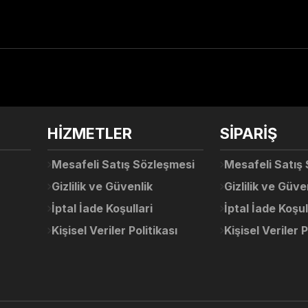
arda yetersiz gördüğünüz noktaları öneri formunu kullanarak tarafımıza ile
Ürün hakkında henüz soru sorulmamış.
Bu ürüne ilk yorumu siz yapın!
Sitemize ilk yorumu siz yapın!
HİZMETLER
SİPARİŞ
Deneyimini Paylaş
Yorum Yaz
Soru Sor
Mesafeli Satış Sözleşmesi
Mesafeli Satış
Gizlilik ve Güvenlik
Gizlilik ve Güve
İptal İade Koşullari
İptal İade Koşul
Kişisel Veriler Politikası
Kişisel Veriler P
Gönder