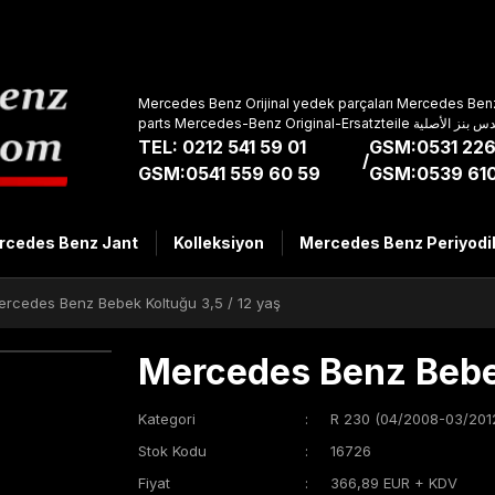
Mercedes Benz Orijinal yedek parçaları Mercedes Benz
parts Mercedes-Benz Original-Ers
TEL: 0212 541 59 01
GSM:0531 226
/
GSM:0541 559 60 59
GSM:0539 610
rcedes Benz Jant
Kolleksiyon
Mercedes Benz Periyodi
ercedes Benz Bebek Koltuğu 3,5 / 12 yaş
Mercedes Benz Bebek
Kategori
R 230 (04/2008-03/201
Stok Kodu
16726
Fiyat
366,89 EUR + KDV