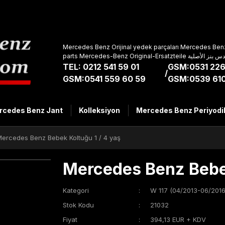
Mercedes Benz Orijinal yedek parçaları Mercedes Benz
parts Mercedes-Benz Original-Ers
TEL: 0212 541 59 01
GSM:0531 226
/
GSM:0541 559 60 59
GSM:0539 610
rcedes Benz Jant
Kolleksiyon
Mercedes Benz Periyodi
ercedes Benz Bebek Koltuğu 1 / 4 yaş
Mercedes Benz Bebek
Kategori
W 117 (04/2013-06/2016
Stok Kodu
21032
Fiyat
394,13 EUR + KDV