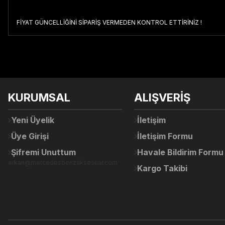
FİYAT GÜNCELLİĞİNİ SİPARİŞ VERMEDEN KONTROL ETTİRİNİZ !
Bu ürünün fiyat bilgisi, resim, ürün açıklamalarında ve diğer konul
Görüş ve önerileriniz için teşekkür ederiz.
Ürün resmi kalitesiz, bozuk veya görüntülenemiyor.
KURUMSAL
ALIŞVERİŞ
Ürün açıklamasında eksik bilgiler bulunuyor.
Ürün bilgilerinde hatalar bulunuyor.
Yeni Üyelik
İletişim
Ürün fiyatı diğer sitelerden daha pahalı.
Üye Girişi
İletişim Formu
Bu ürüne benzer farklı alternatifler olmalı.
Şifremi Unuttum
Havale Bildirim Formu
erkan@mercedesbenzaksesuar.com
Kargo Takibi