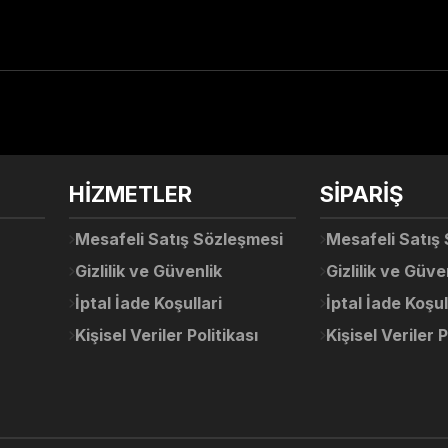
arda yetersiz gördüğünüz noktaları öneri formunu kullanarak tarafımıza ile
Ürün hakkında henüz soru sorulmamış.
Bu ürüne ilk yorumu siz yapın!
Sitemize ilk yorumu siz yapın!
HİZMETLER
SİPARİŞ
Deneyimini Paylaş
Yorum Yaz
Soru Sor
Mesafeli Satış Sözleşmesi
Mesafeli Satış
Gizlilik ve Güvenlik
Gizlilik ve Güve
İptal İade Koşullari
İptal İade Koşul
Kişisel Veriler Politikası
Kişisel Veriler P
Gönder