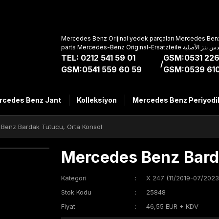
Mercedes Benz Orijinal yedek parçaları Mercedes Benz
parts Mercedes-Benz Original-Ers
TEL: 0212 541 59 01
GSM:0531 226
/
GSM:0541 559 60 59
GSM:0539 610
rcedes Benz Jant
Kolleksiyon
Mercedes Benz Periyodi
Benz Bardak Tutucu, Orta Konsol
Mercedes Benz Bard
Kategori
X 247 (11/2019-07/2023
Stok Kodu
25848
Fiyat
46,55 EUR + KDV