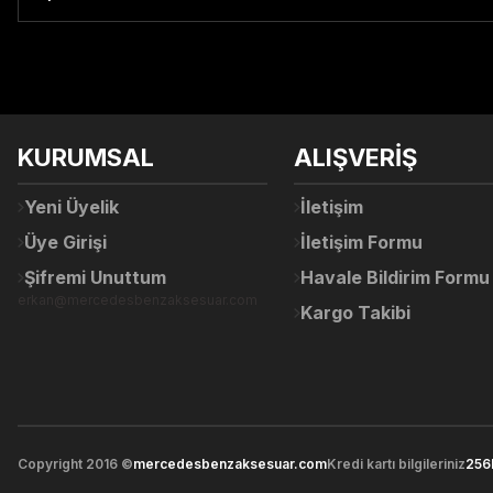
Bu ürünün fiyat bilgisi, resim, ürün açıklamalarında ve diğer konul
Görüş ve önerileriniz için teşekkür ederiz.
Ürün resmi kalitesiz, bozuk veya görüntülenemiyor.
KURUMSAL
ALIŞVERİŞ
Ürün açıklamasında eksik bilgiler bulunuyor.
Ürün bilgilerinde hatalar bulunuyor.
Yeni Üyelik
İletişim
Ürün fiyatı diğer sitelerden daha pahalı.
Üye Girişi
İletişim Formu
Bu ürüne benzer farklı alternatifler olmalı.
Şifremi Unuttum
Havale Bildirim Formu
erkan@mercedesbenzaksesuar.com
Kargo Takibi
Copyright 2016 ©
mercedesbenzaksesuar.com
Kredi kartı bilgileriniz
256