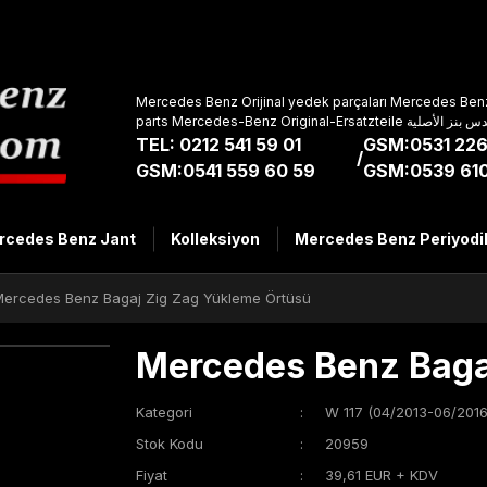
Mercedes Benz Orijinal yedek parçaları Mercedes Benz
parts Mercedes-Benz Original-Ers
TEL: 0212 541 59 01
GSM:0531 226
/
GSM:0541 559 60 59
GSM:0539 610
rcedes Benz Jant
Kolleksiyon
Mercedes Benz Periyodi
ercedes Benz Bagaj Zig Zag Yükleme Örtüsü
Mercedes Benz Baga
Kategori
W 117 (04/2013-06/2016
Stok Kodu
20959
Fiyat
39,61 EUR + KDV