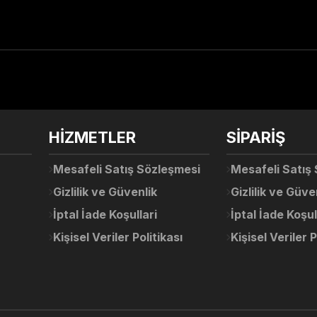
arda yetersiz gördüğünüz noktaları öneri formunu kullanarak tarafımıza ile
Ürün hakkında henüz soru sorulmamış.
Bu ürüne ilk yorumu siz yapın!
Sitemize ilk yorumu siz yapın!
HİZMETLER
SİPARİŞ
Deneyimini Paylaş
Yorum Yaz
Soru Sor
Mesafeli Satış Sözleşmesi
Mesafeli Satış
Gizlilik ve Güvenlik
Gizlilik ve Güve
İptal İade Koşullari
İptal İade Koşul
Kişisel Veriler Politikası
Kişisel Veriler P
Gönder