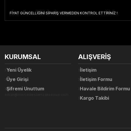
FİYAT GÜNCELLİĞİNİ SİPARİŞ VERMEDEN KONTROL ETTİRİNİZ !
Bu ürünün fiyat bilgisi, resim, ürün açıklamalarında ve diğer konul
Görüş ve önerileriniz için teşekkür ederiz.
Ürün resmi kalitesiz, bozuk veya görüntülenemiyor.
KURUMSAL
ALIŞVERİŞ
Ürün açıklamasında eksik bilgiler bulunuyor.
Ürün bilgilerinde hatalar bulunuyor.
Yeni Üyelik
İletişim
Ürün fiyatı diğer sitelerden daha pahalı.
Üye Girişi
İletişim Formu
Bu ürüne benzer farklı alternatifler olmalı.
Şifremi Unuttum
Havale Bildirim Formu
erkan@mercedesbenzaksesuar.com
Kargo Takibi