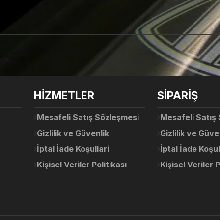
arda yetersiz gördüğünüz noktaları öneri formunu kullanarak tarafımıza ile
Ürün hakkında henüz soru sorulmamış.
Bu ürüne ilk yorumu siz yapın!
Sitemize ilk yorumu siz yapın!
HİZMETLER
SİPARİŞ
Deneyimini Paylaş
Yorum Yaz
Soru Sor
Mesafeli Satış Sözleşmesi
Mesafeli Satış
Gizlilik ve Güvenlik
Gizlilik ve Güve
İptal İade Koşullari
İptal İade Koşul
Kişisel Veriler Politikası
Kişisel Veriler P
Gönder