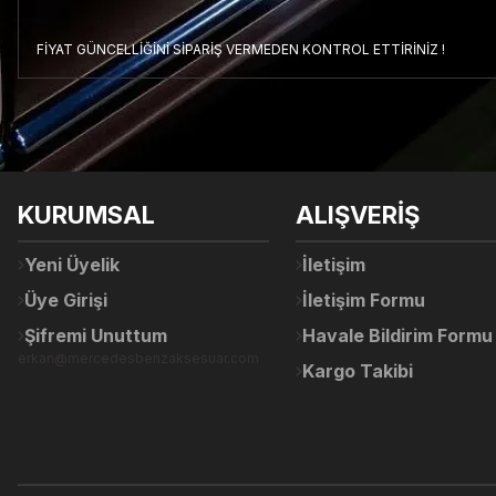
FİYAT GÜNCELLİĞİNİ SİPARİŞ VERMEDEN KONTROL ETTİRİNİZ !
Bu ürünün fiyat bilgisi, resim, ürün açıklamalarında ve diğer konul
Görüş ve önerileriniz için teşekkür ederiz.
Ürün resmi kalitesiz, bozuk veya görüntülenemiyor.
KURUMSAL
ALIŞVERİŞ
Ürün açıklamasında eksik bilgiler bulunuyor.
Ürün bilgilerinde hatalar bulunuyor.
Yeni Üyelik
İletişim
Ürün fiyatı diğer sitelerden daha pahalı.
Üye Girişi
İletişim Formu
Bu ürüne benzer farklı alternatifler olmalı.
Şifremi Unuttum
Havale Bildirim Formu
erkan@mercedesbenzaksesuar.com
Kargo Takibi