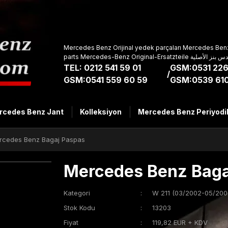
Mercedes Benz Orijinal yedek parçaları Mercedes Benz
parts Mercedes-Benz Original-Ers
TEL: 0212 541 59 01
GSM:0531 226
/
GSM:0541 559 60 59
GSM:0539 610
rcedes Benz Jant
Kolleksiyon
Mercedes Benz Periyodi
rcedes Benz Bagaj Paspas
Mercedes Benz Baga
Kategori
W 211 (03/2002-05/200
Stok Kodu
13203
Fiyat
119,82 EUR + KDV