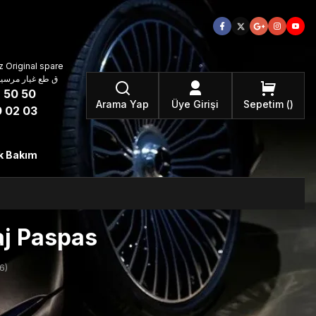
 Original spare
atzteile ق طع غيار مرسيدس بنز الأصلية
 50 50
Arama Yap
Üye Girişi
Sepetim
 02 03
k Bakım
j Paspas
6)