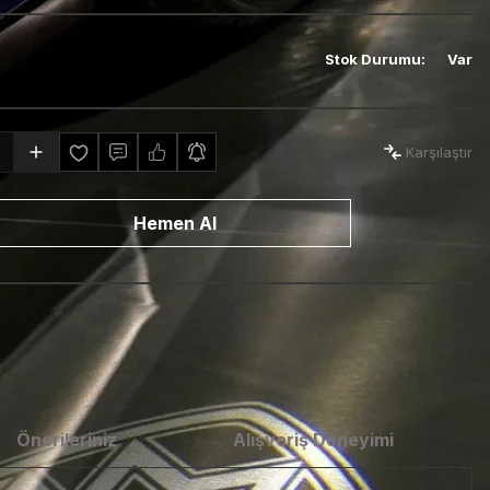
Stok Durumu
:
Var
Karşılaştır
Hemen Al
Önerileriniz
Alışveriş Deneyimi