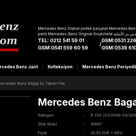
Mercedes Benz Orijinal yedek parçaları Mercedes Benz
parts Mercedes-Benz Original-Ers
TEL: 0212 541 59 01
GSM:0531 226
/
GSM:0541 559 60 59
GSM:0539 610
rcedes Benz Jant
Kolleksiyon
Mercedes Benz Periyodi
ercedes Benz Bagaj İçi Taban File
Mercedes Benz Bagaj
Kategori
R 230 (03/2006-03/200
Stok Kodu
16697
Fiyat
41,50 EUR + KDV