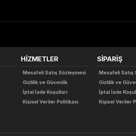
arda yetersiz gördüğünüz noktaları öneri formunu kullanarak tarafımıza ile
Ürün hakkında henüz soru sorulmamış.
Bu ürüne ilk yorumu siz yapın!
Sitemize ilk yorumu siz yapın!
HİZMETLER
SİPARİŞ
Deneyimini Paylaş
Yorum Yaz
Soru Sor
Mesafeli Satış Sözleşmesi
Mesafeli Satış
Gizlilik ve Güvenlik
Gizlilik ve Güve
İptal İade Koşullari
İptal İade Koşul
Kişisel Veriler Politikası
Kişisel Veriler P
Gönder