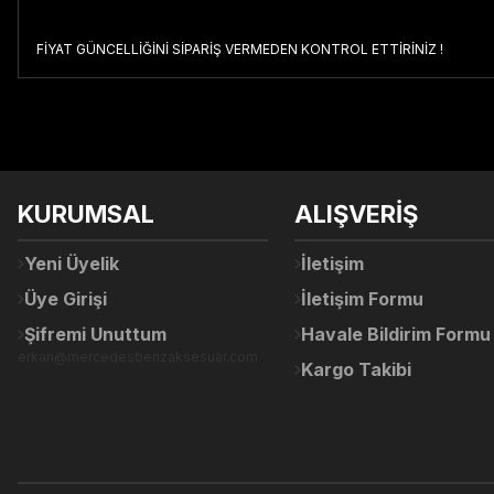
FİYAT GÜNCELLİĞİNİ SİPARİŞ VERMEDEN KONTROL ETTİRİNİZ !
Bu ürünün fiyat bilgisi, resim, ürün açıklamalarında ve diğer konul
Görüş ve önerileriniz için teşekkür ederiz.
Ürün resmi kalitesiz, bozuk veya görüntülenemiyor.
KURUMSAL
ALIŞVERİŞ
Ürün açıklamasında eksik bilgiler bulunuyor.
Ürün bilgilerinde hatalar bulunuyor.
Yeni Üyelik
İletişim
Ürün fiyatı diğer sitelerden daha pahalı.
Üye Girişi
İletişim Formu
Bu ürüne benzer farklı alternatifler olmalı.
Şifremi Unuttum
Havale Bildirim Formu
erkan@mercedesbenzaksesuar.com
Kargo Takibi