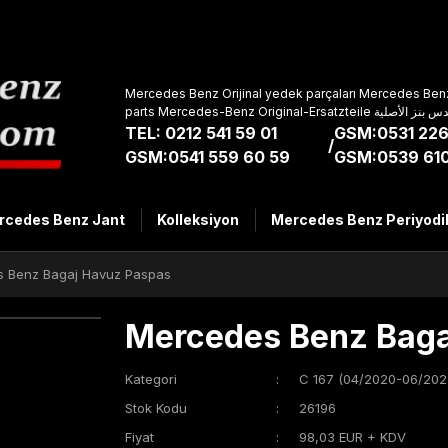
Mercedes Benz Orijinal yedek parçaları Mercedes Benz
parts Mercedes-Benz Original-Ers
TEL: 0212 541 59 01
GSM:0531 226
/
GSM:0541 559 60 59
GSM:0539 610
rcedes Benz Jant
Kolleksiyon
Mercedes Benz Periyodi
 Benz Bagaj Havuz Paspas
Mercedes Benz Baga
Kategori
C 167 (04/2020-06/202
Stok Kodu
26196
Fiyat
98,03 EUR + KDV