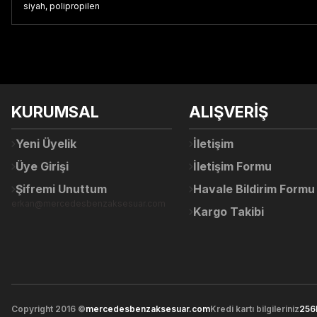
siyah, polipropilen
Bu ürünün fiyat bilgisi, resim, ürün açıklamalarında ve diğer konul
Görüş ve önerileriniz için teşekkür ederiz.
Ürün resmi kalitesiz, bozuk veya görüntülenemiyor.
KURUMSAL
ALIŞVERİŞ
Ürün açıklamasında eksik bilgiler bulunuyor.
Ürün bilgilerinde hatalar bulunuyor.
Yeni Üyelik
İletişim
Ürün fiyatı diğer sitelerden daha pahalı.
Üye Girişi
İletişim Formu
Bu ürüne benzer farklı alternatifler olmalı.
Şifremi Unuttum
Havale Bildirim Formu
erkan@mercedesbenzaksesuar.com
Kargo Takibi
Copyright 2016 ©
mercedesbenzaksesuar.com
Kredi kartı bilgileriniz
256