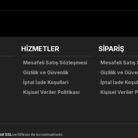
arda yetersiz gördüğünüz noktaları öneri formunu kullanarak tarafımıza ile
Ürün hakkında henüz soru sorulmamış.
Bu ürüne ilk yorumu siz yapın!
Sitemize ilk yorumu siz yapın!
HİZMETLER
SİPARİŞ
Deneyimini Paylaş
Yorum Yaz
Soru Sor
Mesafeli Satış Sözleşmesi
Mesafeli Satış
Gizlilik ve Güvenlik
Gizlilik ve Güve
İptal İade Koşullari
İptal İade Koşul
Kişisel Veriler Politikası
Kişisel Veriler P
Gönder
bit SSL
sertifikası ile korunmaktadır.