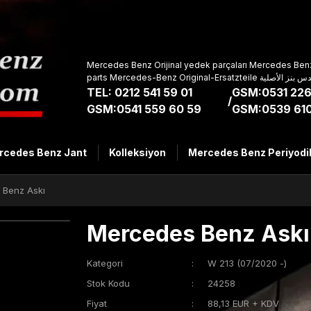
Mercedes Benz Orijinal yedek parçaları Mercedes Benz
parts Mercedes-Benz Original-Ers
TEL: 0212 541 59 01
GSM:0531 226
/
GSM:0541 559 60 59
GSM:0539 610
rcedes Benz Jant
Kolleksiyon
Mercedes Benz Periyodi
 Benz Askı
Mercedes Benz Askı
Kategori
W 213 (07/2020 -)
Stok Kodu
24258
Fiyat
88,13 EUR + KDV