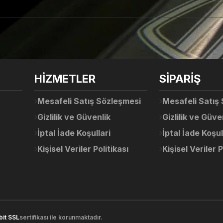
arda yetersiz gördüğünüz noktaları öneri formunu kullanarak tarafımıza ile
Ürün hakkında henüz soru sorulmamış.
Bu ürüne ilk yorumu siz yapın!
Sitemize ilk yorumu siz yapın!
HİZMETLER
SİPARİŞ
Deneyimini Paylaş
Yorum Yaz
Soru Sor
Mesafeli Satış Sözleşmesi
Mesafeli Satış
Gizlilik ve Güvenlik
Gizlilik ve Güve
İptal İade Koşullari
İptal İade Koşul
Kişisel Veriler Politikası
Kişisel Veriler P
Gönder
bit SSL
sertifikası ile korunmaktadır.