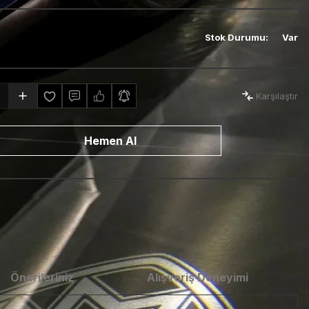
Stok Durumu
:
Var
Karşılaştır
Hemen Al
Önerileriniz
Alışveriş Deneyimi