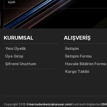
siyah
Bu ürünün fiyat bilgisi, resim, ürün açıklamalarında ve diğer konul
Görüş ve önerileriniz için teşekkür ederiz.
Ürün resmi kalitesiz, bozuk veya görüntülenemiyor.
KURUMSAL
ALIŞVERİŞ
Ürün açıklamasında eksik bilgiler bulunuyor.
Ürün bilgilerinde hatalar bulunuyor.
Yeni Üyelik
İletişim
Ürün fiyatı diğer sitelerden daha pahalı.
Üye Girişi
İletişim Formu
Bu ürüne benzer farklı alternatifler olmalı.
Şifremi Unuttum
Havale Bildirim Formu
erkan@mercedesbenzaksesuar.com
Kargo Takibi
Copyright 2016 ©
mercedesbenzaksesuar.com
Kredi kartı bilgileriniz
256