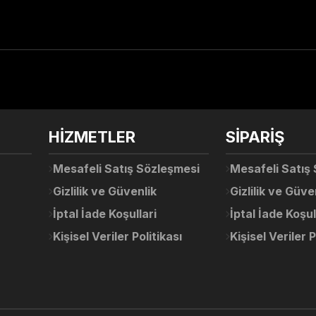
arda yetersiz gördüğünüz noktaları öneri formunu kullanarak tarafımıza ile
Ürün hakkında henüz soru sorulmamış.
Bu ürüne ilk yorumu siz yapın!
Sitemize ilk yorumu siz yapın!
HİZMETLER
SİPARİŞ
Deneyimini Paylaş
Yorum Yaz
Soru Sor
Mesafeli Satış Sözleşmesi
Mesafeli Satış
Gizlilik ve Güvenlik
Gizlilik ve Güve
İptal İade Koşullari
İptal İade Koşul
Kişisel Veriler Politikası
Kişisel Veriler P
Gönder