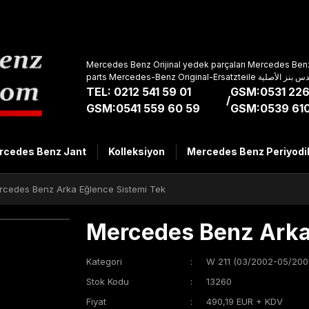
Mercedes Benz Orijinal yedek parçaları Mercedes Benz
parts Mercedes-Benz Original-Ers
TEL: 0212 541 59 01
GSM:0531 226
/
GSM:0541 559 60 59
GSM:0539 610
rcedes Benz Jant
Kolleksiyon
Mercedes Benz Periyodi
rcedes Benz Arka Eğlence Sistemi Tek
Mercedes Benz Arka
Kategori
W 211 (03/2002-05/200
Stok Kodu
13260
Fiyat
490,19 EUR + KDV