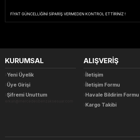
FİYAT GÜNCELLİĞİNİ SİPARİŞ VERMEDEN KONTROL ETTİRİNİZ !
Bu ürünün fiyat bilgisi, resim, ürün açıklamalarında ve diğer konul
Görüş ve önerileriniz için teşekkür ederiz.
Ürün resmi kalitesiz, bozuk veya görüntülenemiyor.
KURUMSAL
ALIŞVERİŞ
Ürün açıklamasında eksik bilgiler bulunuyor.
Ürün bilgilerinde hatalar bulunuyor.
Yeni Üyelik
İletişim
Ürün fiyatı diğer sitelerden daha pahalı.
Üye Girişi
İletişim Formu
Bu ürüne benzer farklı alternatifler olmalı.
Şifremi Unuttum
Havale Bildirim Formu
erkan@mercedesbenzaksesuar.com
Kargo Takibi