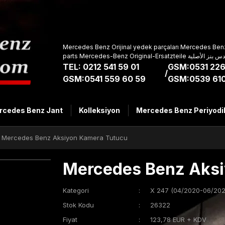
Mercedes Benz Orijinal yedek parçaları Mercedes Benz
parts Mercedes-Benz Original-Ers
TEL: 0212 541 59 01
GSM:0531 226
/
GSM:0541 559 60 59
GSM:0539 610
rcedes Benz Jant
Kolleksiyon
Mercedes Benz Periyodi
Mercedes Benz Aksiyon Kamera Tutucu
Mercedes Benz Aksi
Kategori
X 247 (04/2020-06/202
Stok Kodu
26322
Fiyat
123,78 EUR + KDV