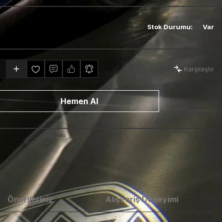
Stok Durumu
:
Var
Karşılaştır
Hemen Al
Önerileriniz
Alışveriş Deneyimi