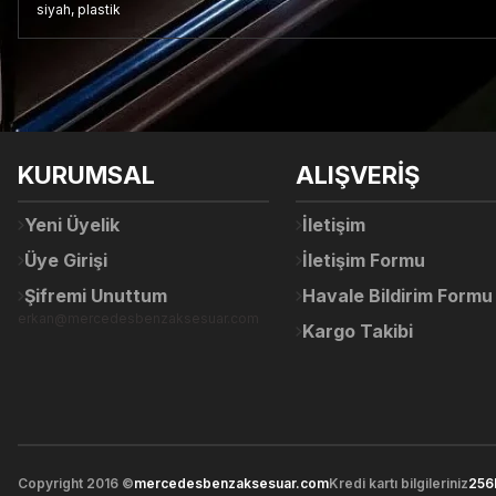
siyah, plastik
Bu ürünün fiyat bilgisi, resim, ürün açıklamalarında ve diğer konul
Görüş ve önerileriniz için teşekkür ederiz.
Ürün resmi kalitesiz, bozuk veya görüntülenemiyor.
KURUMSAL
ALIŞVERİŞ
Ürün açıklamasında eksik bilgiler bulunuyor.
Ürün bilgilerinde hatalar bulunuyor.
Yeni Üyelik
İletişim
Ürün fiyatı diğer sitelerden daha pahalı.
Üye Girişi
İletişim Formu
Bu ürüne benzer farklı alternatifler olmalı.
Şifremi Unuttum
Havale Bildirim Formu
erkan@mercedesbenzaksesuar.com
Kargo Takibi
Copyright 2016 ©
mercedesbenzaksesuar.com
Kredi kartı bilgileriniz
256