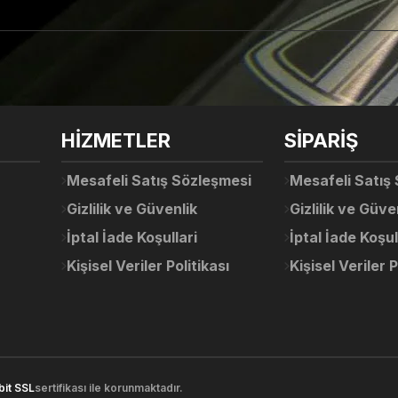
arda yetersiz gördüğünüz noktaları öneri formunu kullanarak tarafımıza ile
Ürün hakkında henüz soru sorulmamış.
Bu ürüne ilk yorumu siz yapın!
Sitemize ilk yorumu siz yapın!
HİZMETLER
SİPARİŞ
Deneyimini Paylaş
Yorum Yaz
Soru Sor
Mesafeli Satış Sözleşmesi
Mesafeli Satış
Gizlilik ve Güvenlik
Gizlilik ve Güve
İptal İade Koşullari
İptal İade Koşul
Kişisel Veriler Politikası
Kişisel Veriler P
Gönder
bit SSL
sertifikası ile korunmaktadır.