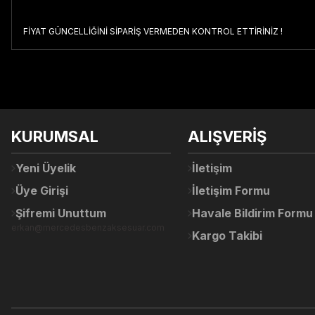
FİYAT GÜNCELLİĞİNİ SİPARİŞ VERMEDEN KONTROL ETTİRİNİZ !
Bu ürünün fiyat bilgisi, resim, ürün açıklamalarında ve diğer konul
Görüş ve önerileriniz için teşekkür ederiz.
Ürün resmi kalitesiz, bozuk veya görüntülenemiyor.
KURUMSAL
ALIŞVERİŞ
Ürün açıklamasında eksik bilgiler bulunuyor.
Ürün bilgilerinde hatalar bulunuyor.
Yeni Üyelik
İletişim
Ürün fiyatı diğer sitelerden daha pahalı.
Üye Girişi
İletişim Formu
Bu ürüne benzer farklı alternatifler olmalı.
Şifremi Unuttum
Havale Bildirim Formu
erkan@mercedesbenzaksesuar.com
Kargo Takibi