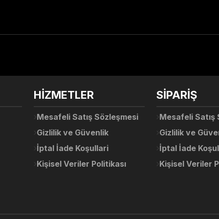
arda yetersiz gördüğünüz noktaları öneri formunu kullanarak tarafımıza ile
Ürün hakkında henüz soru sorulmamış.
Bu ürüne ilk yorumu siz yapın!
Sitemize ilk yorumu siz yapın!
HİZMETLER
SİPARİŞ
Deneyimini Paylaş
Yorum Yaz
Soru Sor
Mesafeli Satış Sözleşmesi
Mesafeli Satış
Gizlilik ve Güvenlik
Gizlilik ve Güve
İptal İade Koşullari
İptal İade Koşul
Kişisel Veriler Politikası
Kişisel Veriler P
Gönder