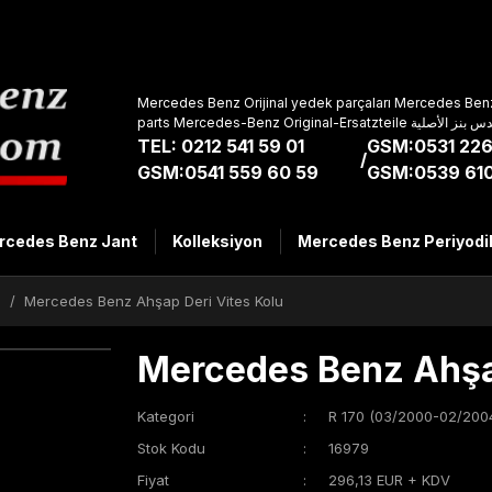
Mercedes Benz Orijinal yedek parçaları Mercedes Benz
parts Mercedes-Benz Original-Ers
TEL: 0212 541 59 01
GSM:0531 226
/
GSM:0541 559 60 59
GSM:0539 610
rcedes Benz Jant
Kolleksiyon
Mercedes Benz Periyodi
)
Mercedes Benz Ahşap Deri Vites Kolu
Mercedes Benz Ahşap
Kategori
R 170 (03/2000-02/200
Stok Kodu
16979
Fiyat
296,13 EUR + KDV