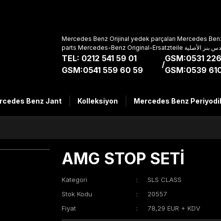
Mercedes Benz Orijinal yedek parçaları Mercedes Benz
parts Mercedes-Benz Original-Ers
TEL: 0212 541 59 01
GSM:0531 226
/
GSM:0541 559 60 59
GSM:0539 610
rcedes Benz Jant
Kolleksiyon
Mercedes Benz Periyodi
AMG STOP SETİ
Kategori
SLS CLASS
Stok Kodu
20557
Fiyat
78,29 EUR + KDV