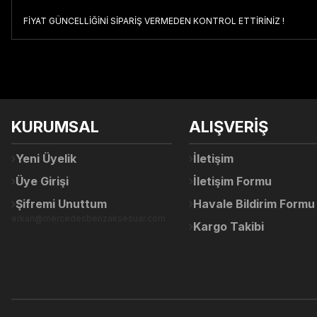
FİYAT GÜNCELLİĞİNİ SİPARİŞ VERMEDEN KONTROL ETTİRİNİZ !
Bu ürünün fiyat bilgisi, resim, ürün açıklamalarında ve diğer konul
Görüş ve önerileriniz için teşekkür ederiz.
Ürün resmi kalitesiz, bozuk veya görüntülenemiyor.
KURUMSAL
ALIŞVERİŞ
Ürün açıklamasında eksik bilgiler bulunuyor.
Ürün bilgilerinde hatalar bulunuyor.
Yeni Üyelik
İletişim
Ürün fiyatı diğer sitelerden daha pahalı.
Üye Girişi
İletişim Formu
Bu ürüne benzer farklı alternatifler olmalı.
Şifremi Unuttum
Havale Bildirim Formu
erkan@mercedesbenzaksesuar.com
Kargo Takibi