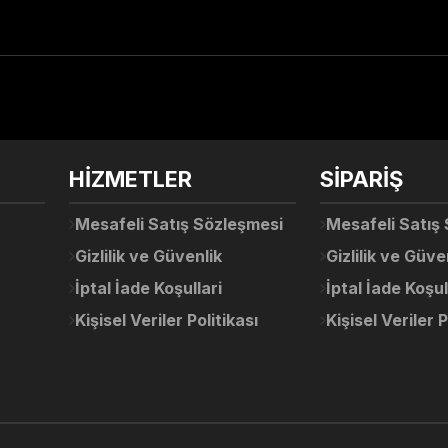
arda yetersiz gördüğünüz noktaları öneri formunu kullanarak tarafımıza ile
Ürün hakkında henüz soru sorulmamış.
Bu ürüne ilk yorumu siz yapın!
Sitemize ilk yorumu siz yapın!
HİZMETLER
SİPARİŞ
Deneyimini Paylaş
Yorum Yaz
Soru Sor
Mesafeli Satış Sözleşmesi
Mesafeli Satış
Gizlilik ve Güvenlik
Gizlilik ve Güve
İptal İade Koşullari
İptal İade Koşul
Kişisel Veriler Politikası
Kişisel Veriler P
Gönder